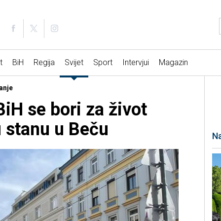
t
BiH
Regija
Svijet
Sport
Intervjui
Magazin
tanje
BiH se bori za život
 stanu u Beču
Na