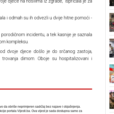
oje djece na nosilima iz zgrade," ispričala je za
rala i odmah su ih odvezli u dvije hitne pomoći -
o porodičnom incidentu, a tek kasnije je saznala
nom kompleksu.
od dvoje djece došlo je do srčanog zastoja,
a trovanja dimom. Oboje su hospitalizovani i
avo da obriše neprimjeren sadržaj bez najave i objašnjenja.
kcije portala Vijesti.ba. Ova vijest je sada dostupna samo za