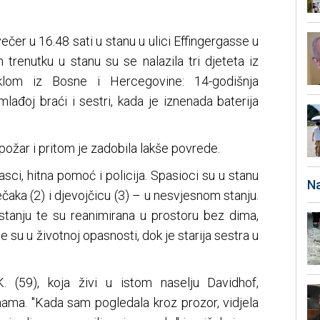
ečer u 16.48 sati u stanu u ulici Effingergasse u
 trenutku u stanu su se nalazila tri djeteta iz
klom iz Bosne i Hercegovine: 14-godišnja
mlađoj braći i sestri, kada je iznenada baterija
požar i pritom je zadobila lakše povrede.
asci, hitna pomoć i policija. Spasioci su u stanu
Na
čaka (2) i djevojčicu (3) – u nesvjesnom stanju.
 stanju te su reanimirana u prostoru bez dima,
e su u životnoj opasnosti, dok je starija sestra u
. (59), koja živi u istom naselju Davidhof,
nama. "Kada sam pogledala kroz prozor, vidjela