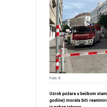
Foto: X
Uzrok požara u bečkom stamb
godine) morala biti reanimir
je nakon istrage.