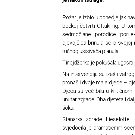
Požar je izbio u ponedjeljak nav
bečkoj četvrti Ottakring. U tom
sedmočlane porodice porije
djevojčica brinula se o svojoj 
ručnog usisivača planula.
Tinejdžerka je pokušala ugasiti 
Na intervenciju su izašli vatrog
pronašli dvoje male djece – dje
Djeca su već bila u kritičnom
unutar zgrade. Oba djeteta i dalj
šoku.
Stanarka zgrade Lieselotte K
svjedočila je dramatičnim sce