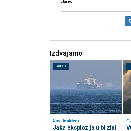
čitanje.
Izdvajamo
SVIJET
Novi incident
Gv
Jaka eksplozija u blizini
V