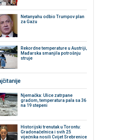
Netanyahu odbio Trumpov plan
za Gazu
Rekordne temperature u Austriji,
Mađarska smanjila potrošnju
struje
jčitanije
Njemačka: Ulice zatrpane
gradom, temperatura pala sa 36
na 19 stepeni
Historijski trenutak u Torontu:
Gradonačelnica i svih 25
vijećnika nosili Cvijet Srebrenice