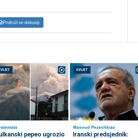
Pridruži se diskusiji
SVIJET
SVIJET
Masoud Pezeshkian
atemala
Iranski predsjednik:
ulkanski pepeo ugrozio