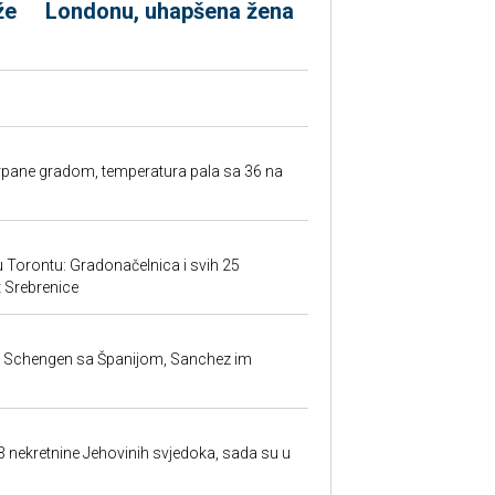
že
Londonu, uhapšena žena
rpane gradom, temperatura pala sa 36 na
 u Torontu: Gradonačelnica i svih 25
et Srebrenice
la Schengen sa Španijom, Sanchez im
23 nekretnine Jehovinih svjedoka, sada su u