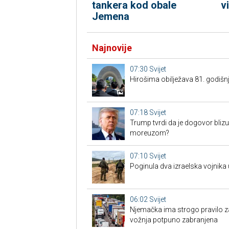
tankera kod obale
v
Jemena
Najnovije
07:30
Svijet
Hirošima obilježava 81. godi
07:18
Svijet
Trump tvrdi da je dogovor blizu
moreuzom?
07:10
Svijet
Poginula dva izraelska vojnika 
06:02
Svijet
Njemačka ima strogo pravilo z
vožnja potpuno zabranjena