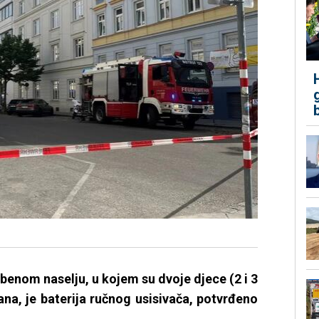
enom naselju, u kojem su dvoje djece (2 i 3
ana, je baterija ručnog usisivača, potvrđeno