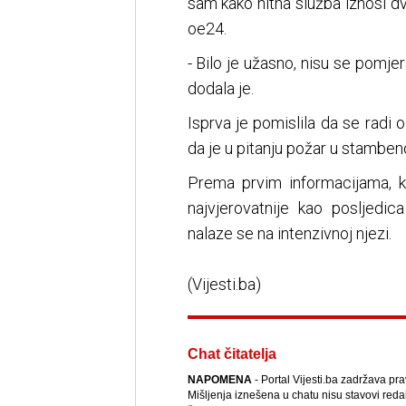
sam kako hitna služba iznosi dv
oe24.
- Bilo je užasno, nisu se pomje
dodala je.
Isprva je pomislila da se radi 
da je u pitanju požar u stambe
Prema prvim informacijama, k
najvjerovatnije kao posljedic
nalaze se na intenzivnoj njezi.
(Vijesti.ba)
Chat čitatelja
NAPOMENA
- Portal Vijesti.ba zadržava pr
Mišljenja iznešena u chatu nisu stavovi reda