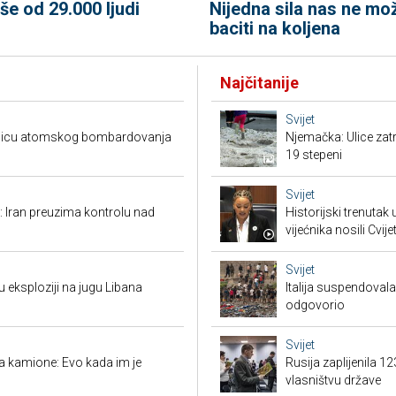
Nijedna sila nas ne mo
iše od 29.000 ljudi
baciti na koljena
Najčitanije
Svijet
šnjicu atomskog bombardovanja
Njemačka: Ulice zat
19 stepeni
Svijet
: Iran preuzima kontrolu nad
Historijski trenutak
vijećnika nosili Cvij
Svijet
u eksploziji na jugu Libana
Italija suspendova
odgovorio
Svijet
a kamione: Evo kada im je
Rusija zaplijenila 1
vlasništvu države