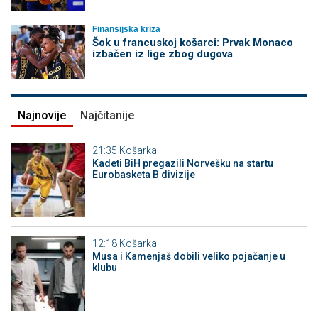
Finansijska kriza
Šok u francuskoj košarci: Prvak Monaco
izbačen iz lige zbog dugova
Najnovije
Najčitanije
21:35
Košarka
Kadeti BiH pregazili Norvešku na startu
Eurobasketa B divizije
12:18
Košarka
Musa i Kamenjaš dobili veliko pojačanje u
klubu