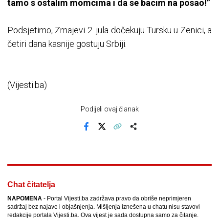
tamo s ostalim momcima i da se bacim na posao!”
Podsjetimo, Zmajevi 2. jula dočekuju Tursku u Zenici, a
četiri dana kasnije gostuju Srbiji.
(Vijesti.ba)
Podijeli ovaj članak
Facebook
X
Kopiraj link
Više
Chat čitatelja
NAPOMENA
- Portal Vijesti.ba zadržava pravo da obriše neprimjeren
sadržaj bez najave i objašnjenja. Mišljenja iznešena u chatu nisu stavovi
redakcije portala Vijesti.ba. Ova vijest je sada dostupna samo za čitanje.