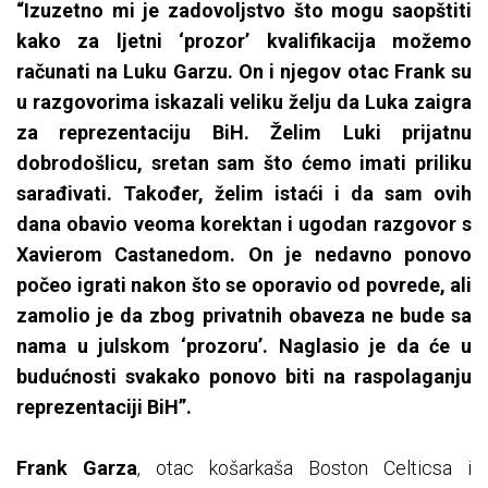
“Izuzetno mi je zadovoljstvo što mogu saopštiti
kako za ljetni ‘prozor’ kvalifikacija možemo
računati na Luku Garzu. On i njegov otac Frank su
u razgovorima iskazali veliku želju da Luka zaigra
za reprezentaciju BiH. Želim Luki prijatnu
dobrodošlicu, sretan sam što ćemo imati priliku
sarađivati. Također, želim istaći i da sam ovih
dana obavio veoma korektan i ugodan razgovor s
Xavierom Castanedom. On je nedavno ponovo
počeo igrati nakon što se oporavio od povrede, ali
zamolio je da zbog privatnih obaveza ne bude sa
nama u julskom ‘prozoru’. Naglasio je da će u
budućnosti svakako ponovo biti na raspolaganju
reprezentaciji BiH”.
Frank Garza
, otac košarkaša Boston Celticsa i