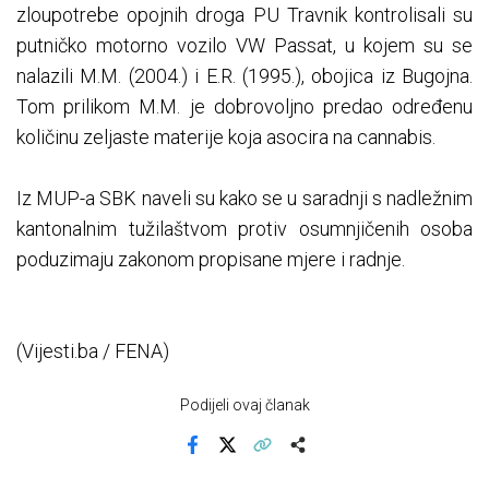
zloupotrebe opojnih droga PU Travnik kontrolisali su
putničko motorno vozilo VW Passat, u kojem su se
nalazili M.M. (2004.) i E.R. (1995.), obojica iz Bugojna.
Tom prilikom M.M. je dobrovoljno predao određenu
količinu zeljaste materije koja asocira na cannabis.
Iz MUP-a SBK naveli su kako se u saradnji s nadležnim
kantonalnim tužilaštvom protiv osumnjičenih osoba
poduzimaju zakonom propisane mjere i radnje.
(Vijesti.ba / FENA)
Podijeli ovaj članak
Facebook
X
Kopiraj link
Više