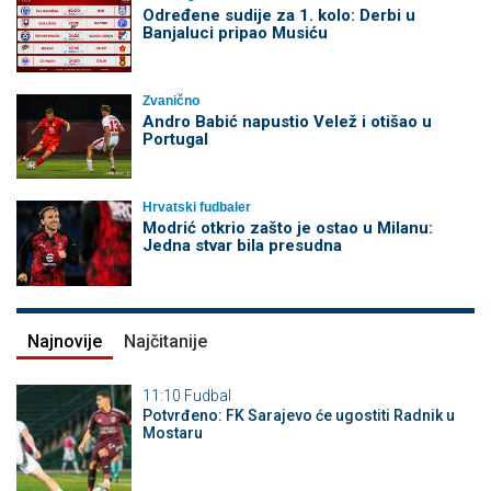
Određene sudije za 1. kolo: Derbi u
Banjaluci pripao Musiću
Zvanično
Andro Babić napustio Velež i otišao u
Portugal
Hrvatski fudbaler
Modrić otkrio zašto je ostao u Milanu:
Jedna stvar bila presudna
Najnovije
Najčitanije
11:10
Fudbal
Potvrđeno: FK Sarajevo će ugostiti Radnik u
Mostaru