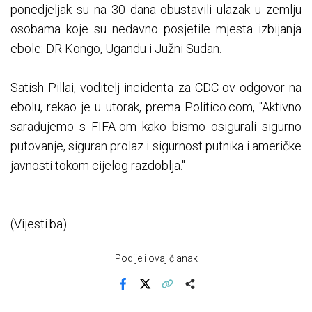
ponedjeljak su na 30 dana obustavili ulazak u zemlju
osobama koje su nedavno posjetile mjesta izbijanja
ebole: DR Kongo, Ugandu i Južni Sudan.
Satish Pillai, voditelj incidenta za CDC-ov odgovor na
ebolu, rekao je u utorak, prema Politico.com, "Aktivno
sarađujemo s FIFA-om kako bismo osigurali sigurno
putovanje, siguran prolaz i sigurnost putnika i američke
javnosti tokom cijelog razdoblja."
(Vijesti.ba)
Podijeli ovaj članak
Facebook
X
Kopiraj link
Više