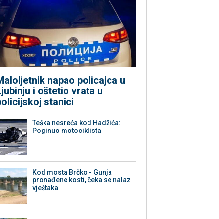
Maloljetnik napao policajca u
Ljubinju i oštetio vrata u
policijskoj stanici
Teška nesreća kod Hadžića:
Poginuo motociklista
Kod mosta Brčko - Gunja
pronađene kosti, čeka se nalaz
vještaka