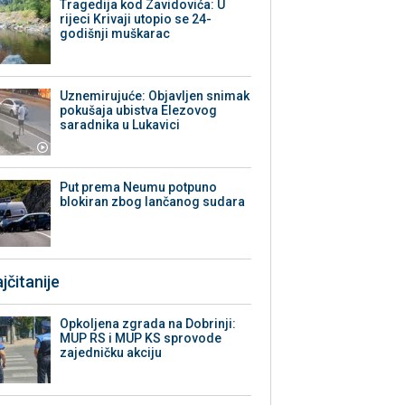
Tragedija kod Zavidovića: U
rijeci Krivaji utopio se 24-
godišnji muškarac
Uznemirujuće: Objavljen snimak
pokušaja ubistva Elezovog
saradnika u Lukavici
Put prema Neumu potpuno
blokiran zbog lančanog sudara
jčitanije
Opkoljena zgrada na Dobrinji:
MUP RS i MUP KS sprovode
zajedničku akciju