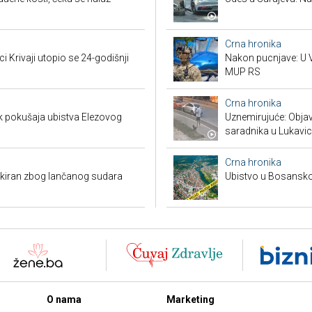
Crna hronika
ci Krivaji utopio se 24-godišnji
Nakon pucnjave: U V
MUP RS
Crna hronika
k pokušaja ubistva Elezovog
Uznemirujuće: Obja
saradnika u Lukavic
Crna hronika
kiran zbog lančanog sudara
Ubistvo u Bosansko
O nama
Marketing