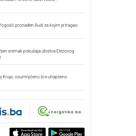
ogošći pronađen Audi za kojim je tragao
vljen snimak pokušaja ubistva Elezovog
i
j Krupi, osumnjičeno lice uhapšeno