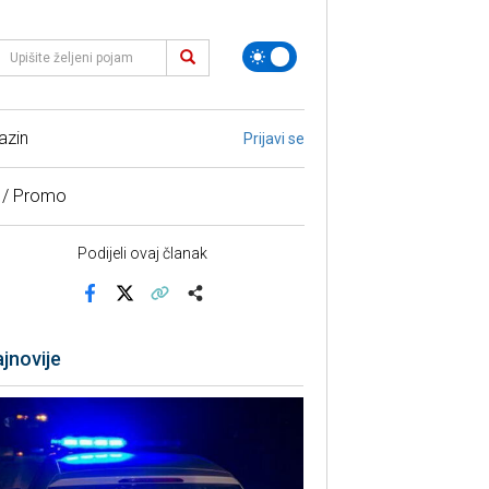
azin
Prijavi se
 / Promo
Podijeli ovaj članak
Facebook
X
Kopiraj link
Više
jnovije