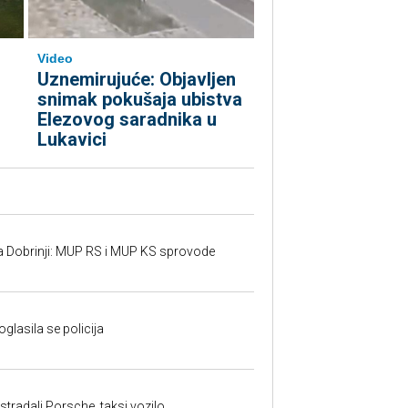
Video
Uznemirujuće: Objavljen
snimak pokušaja ubistva
Elezovog saradnika u
Lukavici
a Dobrinji: MUP RS i MUP KS sprovode
oglasila se policija
tradali Porsche, taksi vozilo...