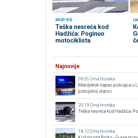
MUP KS
Uk
Teška nesreća kod
K
Hadžića: Poginuo
G
motociklista
č
Najnovije
09:55
Crna hronika
Maloljetnik napao policajca u Lj
policijskoj stanici
20:19
Crna hronika
Teška nesreća kod Hadžića: Po
18:12
Crna hronika
Kod mosta Brčko - Gunja prona