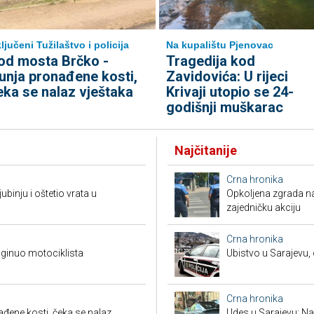
ljučeni Tužilaštvo i policija
Na kupalištu Pjenovac
od mosta Brčko -
Tragedija kod
unja pronađene kosti,
Zavidovića: U rijeci
eka se nalaz vještaka
Krivaji utopio se 24-
godišnji muškarac
Najčitanije
Crna hronika
ubinju i oštetio vrata u
Opkoljena zgrada n
zajedničku akciju
Crna hronika
ginuo motociklista
Ubistvo u Sarajevu, 
Crna hronika
đene kosti, čeka se nalaz
Udes u Sarajevu: Nas