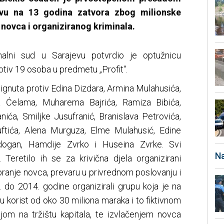
vu na 13 godina zatvora zbog milionske
 novca i organiziranog kriminala.
alni sud u Sarajevu potvrdio je optužnicu
tiv 19 osoba u predmetu „Profit“.
ignuta protiv Edina Dizdara, Armina Mulahusića,
a Ćelama, Muharema Bajrića, Ramiza Bibića,
ića, Smiljke Jusufranić, Branislava Petrovića,
ftića, Alena Murguza, Elme Mulahusić, Edine
ydogan, Hamdije Zvrko i Huseina Zvrke. Svi
Na
 Teretilo ih se za krivična djela organizirani
 pranje novca, prevaru u privrednom poslovanju i
 do 2014. godine organizirali grupu koja je na
u korist od oko 30 miliona maraka i to fiktivnom
jom na tržištu kapitala, te izvlačenjem novca