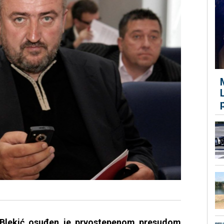
d Blekić osuđen je prvostepenom presudom