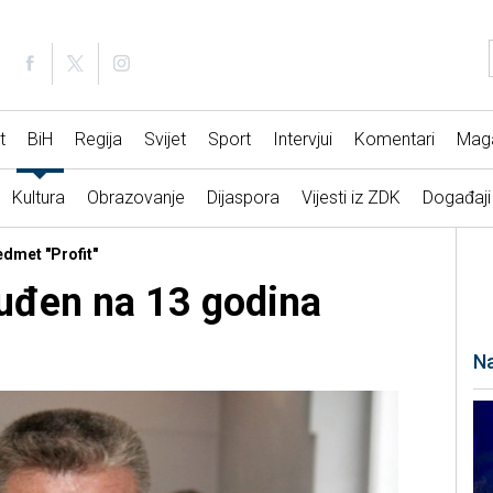
t
BiH
Regija
Svijet
Sport
Intervjui
Komentari
Mag
Kultura
Obrazovanje
Dijaspora
Vijesti iz ZDK
Događaji
edmet "Profit"
suđen na 13 godina
Na