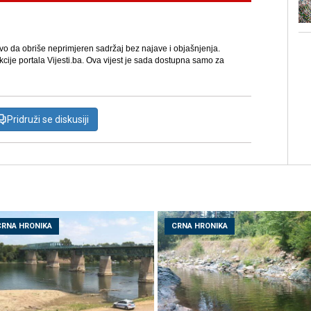
avo da obriše neprimjeren sadržaj bez najave i objašnjenja.
kcije portala Vijesti.ba. Ova vijest je sada dostupna samo za
Pridruži se diskusiji
CRNA HRONIKA
CRNA HRONIKA