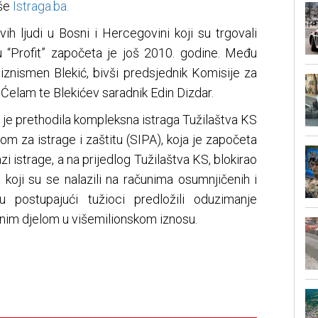
iše
Istraga.ba.
vih ljudi u Bosni i Hercegovini koji su trgovali
 “Profit” započeta je još 2010. godine. Među
iznismen Blekić, bivši predsjednik Komisije za
Ćelam te Blekićev saradnik Edin Dizdar.
ih je prethodila kompleksna istraga Tužilaštva KS
m za istrage i zaštitu (SIPA), koja je započeta
zi istrage, a na prijedlog Tužilaštva KS, blokirao
koji su se nalazili na računima osumnjičenih i
su postupajući tužioci predložili oduzimanje
čnim djelom u višemilionskom iznosu.