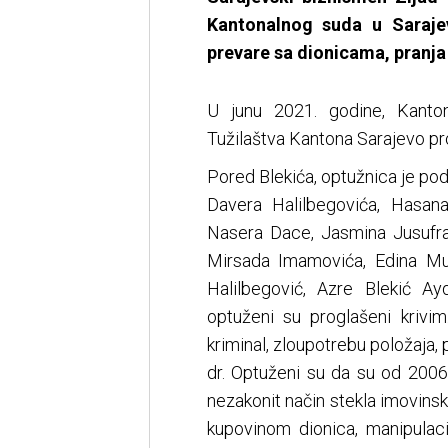
Kantonalnog suda u Saraje
prevare sa dionicama, pranja
U junu 2021. godine, Kanton
Tužilaštva Kantona Sarajevo pro
Pored Blekića, optužnica je pod
Davera Halilbegovića, Hasan
Nasera Dace, Jasmina Jusufran
Mirsada Imamovića, Edina Mu
Halilbegović, Azre Blekić A
optuženi su proglašeni krivim.
kriminal, zloupotrebu položaja,
dr. Optuženi su da su od 2006.
nezakonit način stekla imovinsk
kupovinom dionica, manipulaci