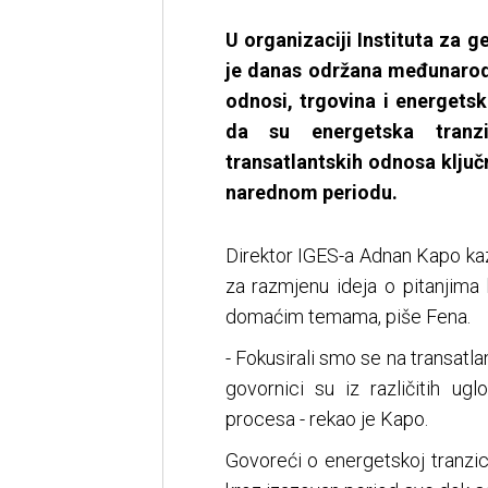
U organizaciji Instituta za g
je danas održana međunarodn
odnosi, trgovina i energetsk
da su energetska tranzi
transatlantskih odnosa ključ
narednom periodu.
Direktor IGES-a Adnan Kapo kaza
za razmjenu ideja o pitanjima
domaćim temama, piše Fena.
- Fokusirali smo se na transatl
govornici su iz različitih ug
procesa - rekao je Kapo.
Govoreći o energetskoj tranzici