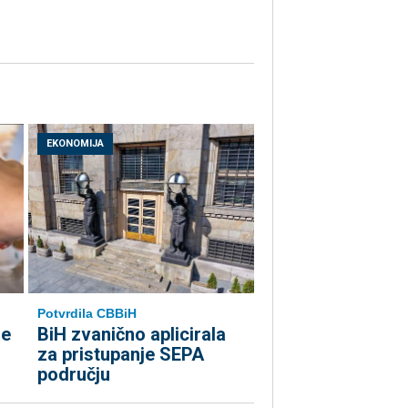
EKONOMIJA
Potvrdila CBBiH
le
BiH zvanično aplicirala
za pristupanje SEPA
području