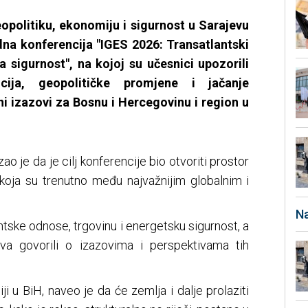
eopolitiku, ekonomiju i sigurnost u Sarajevu
a konferencija "IGES 2026: Transatlantski
a sigurnost", na kojoj su učesnici upozorili
cija, geopolitičke promjene i jačanje
ni izazovi za Bosnu i Hercegovinu i region u
o je da je cilj konferencije bio otvoriti prostor
 koja su trenutno među najvažnijim globalnim i
Na
antske odnose, trgovinu i energetsku sigurnost, a
lova govorili o izazovima i perspektivama tih
ji u BiH, naveo je da će zemlja i dalje prolaziti