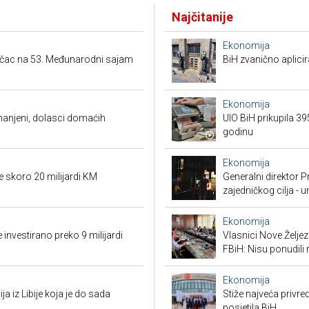
Najčitanije
Ekonomija
ačac na 53. Međunarodni sajam
BiH zvanično aplici
Ekonomija
smanjeni, dolasci domaćih
UIO BiH prikupila 3
godinu
Ekonomija
e skoro 20 milijardi KM
Generalni direktor P
zajedničkog cilja - 
Ekonomija
 investirano preko 9 milijardi
Vlasnici Nove Želj
FBiH: Nisu ponudili 
Ekonomija
ja iz Libije koja je do sada
Stiže najveća privred
posjetila BiH