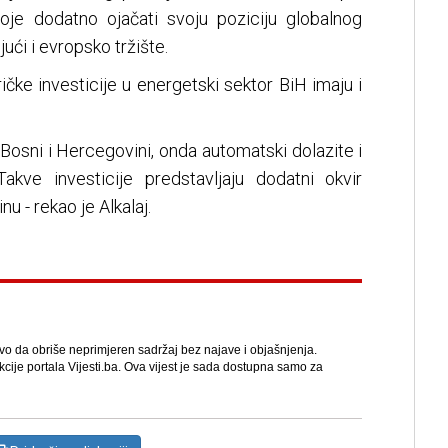
oje dodatno ojačati svoju poziciju globalnog
ući i evropsko tržište.
čke investicije u energetski sektor BiH imaju i
 Bosni i Hercegovini, onda automatski dolazite i
akve investicije predstavljaju dodatni okvir
u - rekao je Alkalaj.
avo da obriše neprimjeren sadržaj bez najave i objašnjenja.
kcije portala Vijesti.ba. Ova vijest je sada dostupna samo za