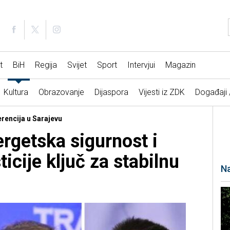
t
BiH
Regija
Svijet
Sport
Intervjui
Magazin
Kultura
Obrazovanje
Dijaspora
Vijesti iz ZDK
Događaji
rencija u Sarajevu
rgetska sigurnost i
icije ključ za stabilnu
Na