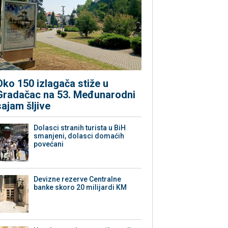
Oko 150 izlagača stiže u
Gradačac na 53. Međunarodni
sajam šljive
Dolasci stranih turista u BiH
smanjeni, dolasci domaćih
povećani
Devizne rezerve Centralne
banke skoro 20 milijardi KM