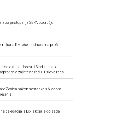
rala za pristupanje SEPA području
95 miliona KM više u odnosu na prošlu
retisa okupio Upravu i Sindikat oko
unapređenja zaštite na radu i uslova rada
ezare Zenica nakon sastanka s Vladom
rješenje
na delegacija iz Libije koja je do sada