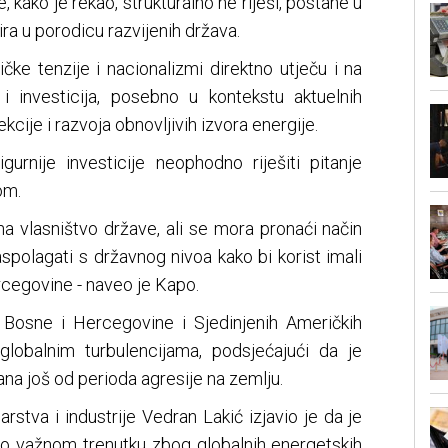
 kako je rekao, strukturalno ne riješi, postane u
ira u porodicu razvijenih država.
čke tenzije i nacionalizmi direktno utječu i na
 i investicija, posebno u kontekstu aktuelnih
cije i razvoja obnovljivih izvora energije.
urnije investicije neophodno riješiti pitanje
om.
na vlasništvo države, ali se mora pronaći način
polagati s državnog nivoa kako bi korist imali
rcegovine - naveo je Kapo.
 Bosne i Hercegovine i Sjedinjenih Američkih
globalnim turbulencijama, podsjećajući da je
na još od perioda agresije na zemlju.
arstva i industrije Vedran Lakić izjavio je da je
o važnom trenutku zbog globalnih energetskih