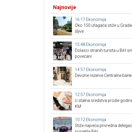
Najnovije
16:17
Ekonomija
Oko 150 izlagača stiže u Grad
šljive
15:48
Ekonomija
Dolasci stranih turista u BiH 
povećani
14:57
Ekonomija
Devizne rezerve Centralne bank
12:57
Ekonomija
U stalna sredstva prošle godine
KM
10:12
Ekonomija
Stiže najveća privredna delegaci
posjetila BiH