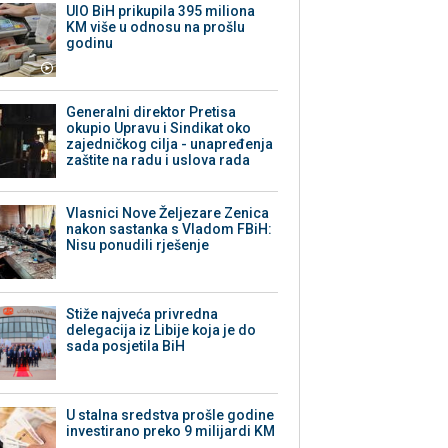
UIO BiH prikupila 395 miliona
KM više u odnosu na prošlu
godinu
Generalni direktor Pretisa
okupio Upravu i Sindikat oko
zajedničkog cilja - unapređenja
zaštite na radu i uslova rada
Vlasnici Nove Željezare Zenica
nakon sastanka s Vladom FBiH:
Nisu ponudili rješenje
Stiže najveća privredna
delegacija iz Libije koja je do
sada posjetila BiH
U stalna sredstva prošle godine
investirano preko 9 milijardi KM