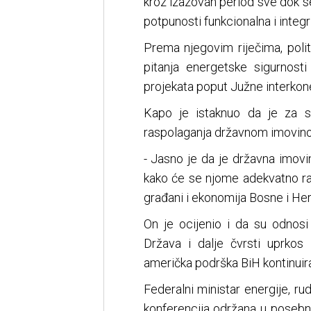
kroz izazovan period sve dok se,
potpunosti funkcionalna i integr
Prema njegovim riječima, politi
pitanja energetske sigurnosti
projekata poput Južne interkonek
Kapo je istaknuo da je za sig
raspolaganja državnom imovin
- Jasno je da je državna imovi
kako će se njome adekvatno ras
građani i ekonomija Bosne i He
On je ocijenio i da su odnosi
Država i dalje čvrsti uprkos 
američka podrška BiH kontinuira
Federalni ministar energije, rud
konferencija održana u posebn