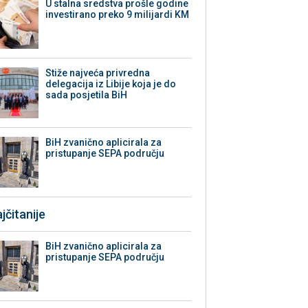
U stalna sredstva prošle godine
investirano preko 9 milijardi KM
Stiže najveća privredna
delegacija iz Libije koja je do
sada posjetila BiH
BiH zvanično aplicirala za
pristupanje SEPA području
jčitanije
BiH zvanično aplicirala za
pristupanje SEPA području