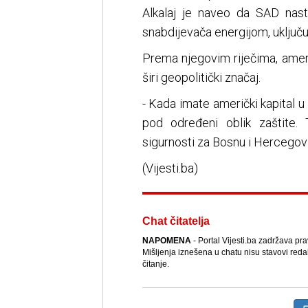
Alkalaj je naveo da SAD nast
snabdijevača energijom, uključuj
Prema njegovim riječima, ameri
širi geopolitički značaj.
- Kada imate američki kapital u
pod određeni oblik zaštite. T
sigurnosti za Bosnu i Hercegovin
(Vijesti.ba)
Chat čitatelja
NAPOMENA
- Portal Vijesti.ba zadržava pr
Mišljenja iznešena u chatu nisu stavovi reda
čitanje.