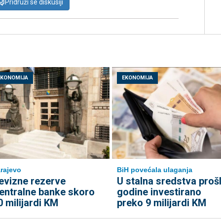
Pridruži se diskusiji
EKONOMIJA
EKONOMIJA
rajevo
BiH povećala ulaganja
evizne rezerve
U stalna sredstva proš
entralne banke skoro
godine investirano
0 milijardi KM
preko 9 milijardi KM