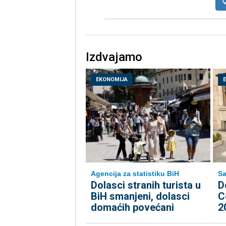
Izdvajamo
EKONOMIJA
Agencija za statistiku BiH
Sa
Dolasci stranih turista u
D
BiH smanjeni, dolasci
C
domaćih povećani
2