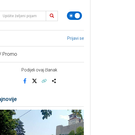
Prijavi se
 / Promo
Podijeli ovaj članak
Facebook
X
Kopiraj link
Više
jnovije