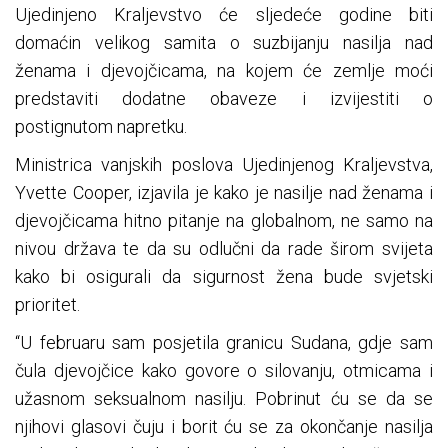
Ujedinjeno Kraljevstvo će sljedeće godine biti
domaćin velikog samita o suzbijanju nasilja nad
ženama i djevojčicama, na kojem će zemlje moći
predstaviti dodatne obaveze i izvijestiti o
postignutom napretku.
Ministrica vanjskih poslova Ujedinjenog Kraljevstva,
Yvette Cooper, izjavila je kako je nasilje nad ženama i
djevojčicama hitno pitanje na globalnom, ne samo na
nivou država te da su odlučni da rade širom svijeta
kako bi osigurali da sigurnost žena bude svjetski
prioritet.
“U februaru sam posjetila granicu Sudana, gdje sam
čula djevojčice kako govore o silovanju, otmicama i
užasnom seksualnom nasilju. Pobrinut ću se da se
njihovi glasovi čuju i borit ću se za okončanje nasilja