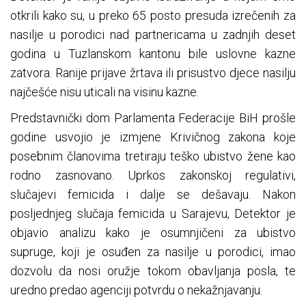
otkrili kako su, u preko 65 posto presuda izrečenih za
nasilje u porodici nad partnericama u zadnjih deset
godina u Tuzlanskom kantonu bile uslovne kazne
zatvora. Ranije prijave žrtava ili prisustvo djece nasilju
najčešće nisu uticali na visinu kazne.
Predstavnički dom Parlamenta Federacije BiH prošle
godine usvojio je izmjene Krivičnog zakona koje
posebnim članovima tretiraju teško ubistvo žene kao
rodno zasnovano. Uprkos zakonskoj regulativi,
slučajevi femicida i dalje se dešavaju. Nakon
posljednjeg slučaja femicida u Sarajevu, Detektor je
objavio analizu kako je osumnjičeni za ubistvo
supruge, koji je osuđen za nasilje u porodici, imao
dozvolu da nosi oružje tokom obavljanja posla, te
uredno predao agenciji potvrdu o nekažnjavanju.