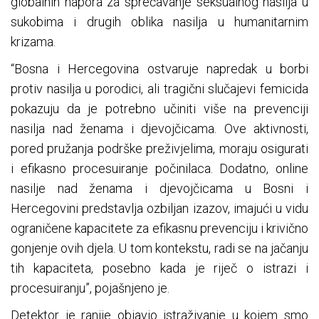
globalnih napora za sprečavanje seksualnog nasilja u
sukobima i drugih oblika nasilja u humanitarnim
krizama.
“Bosna i Hercegovina ostvaruje napredak u borbi
protiv nasilja u porodici, ali tragični slučajevi femicida
pokazuju da je potrebno učiniti više na prevenciji
nasilja nad ženama i djevojčicama. Ove aktivnosti,
pored pružanja podrške preživjelima, moraju osigurati
i efikasno procesuiranje počinilaca. Dodatno, online
nasilje nad ženama i djevojčicama u Bosni i
Hercegovini predstavlja ozbiljan izazov, imajući u vidu
ograničene kapacitete za efikasnu prevenciju i krivično
gonjenje ovih djela. U tom kontekstu, radi se na jačanju
tih kapaciteta, posebno kada je riječ o istrazi i
procesuiranju”, pojašnjeno je.
Detektor je ranije objavio istraživanje u kojem smo