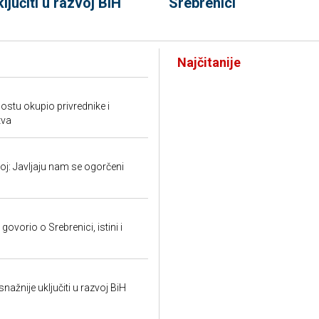
ključiti u razvoj BiH
Srebrenici
Najčitanije
tu okupio privrednike i
tva
: Javljaju nam se ogorčeni
ovorio o Srebrenici, istini i
snažnije uključiti u razvoj BiH