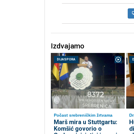
Izdvajamo
DIJASPORA
Počast srebreničkim žrtvama
Dr
Marš mira u Stuttgartu:
H
Komšić govorio o
d