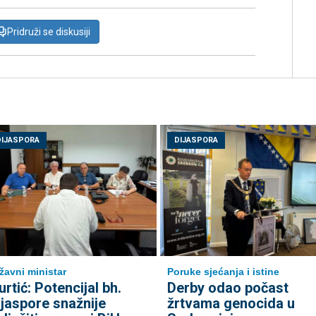
Pridruži se diskusiji
DIJASPORA
DIJASPORA
žavni ministar
Poruke sjećanja i istine
urtić: Potencijal bh.
Derby odao počast
ijaspore snažnije
žrtvama genocida u