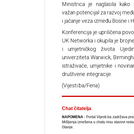
Ministrica je naglasila kako
važan potencijal za razvoj me
i jačanje veza između Bosne i 
Konferencija je upriličena pov
UK Networka i okupila je broj
i umjetničkog života Ujedin
univerziteta Warwick, Birmingh
istraživače, umjetnike i novin
društvene integracije.
(Vijesti.ba/Fena)
Chat čitatelja
NAPOMENA
- Portal Vijesti.ba zadržava pr
Mišljenja iznešena u chatu nisu stavovi reda
čitanje.