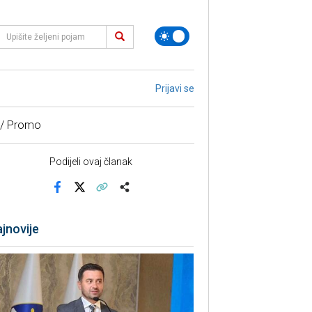
Prijavi se
 / Promo
Podijeli ovaj članak
Facebook
X
Kopiraj link
Više
jnovije