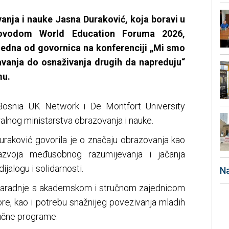
anja i nauke Jasna Duraković, koja boravi u
 povodom World Education Foruma 2026,
 jedna od govornica na konferenciji „Mi smo
javanja do osnaživanja drugih da napreduju“
mu.
 Bosnia UK Network i De Montfort University
alnog ministarstva obrazovanja i nauke.
uraković govorila je o značaju obrazovanja kao
 razvoja međusobnog razumijevanja i jačanja
ijalogu i solidarnosti.
Na
 saradnje s akademskom i stručnom zajednicom
e, kao i potrebu snažnijeg povezivanja mladih
učne programe.