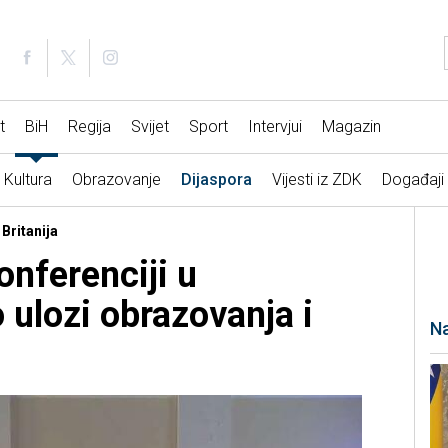
t
BiH
Regija
Svijet
Sport
Intervjui
Magazin
Kultura
Obrazovanje
Dijaspora
Vijesti iz ZDK
Događaji
 Britanija
onferenciji u
ulozi obrazovanja i
Na