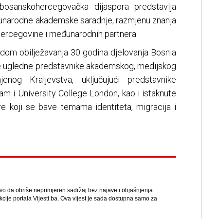
 bosanskohercegovačka dijaspora predstavlja
đunarodne akademske saradnje, razmjenu znanja
Hercegovine i međunarodnih partnera.
odom obilježavanja 30 godina djelovanja Bosnia
ne ugledne predstavnike akademskog, medijskog
jenog Kraljevstva, uključujući predstavnike
am i University College London, kao i istaknute
are koji se bave temama identiteta, migracija i
avo da obriše neprimjeren sadržaj bez najave i objašnjenja.
kcije portala Vijesti.ba. Ova vijest je sada dostupna samo za