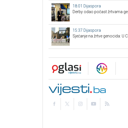
18:01
Dijaspora
Derby odao počast žrtvama gen
15:37
Dijaspora
Sjećanje na žrtve genocida: U C