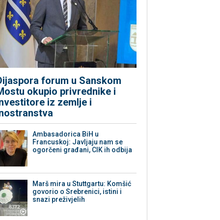
Dijaspora forum u Sanskom
Mostu okupio privrednike i
investitore iz zemlje i
inostranstva
Ambasadorica BiH u
Francuskoj: Javljaju nam se
ogorčeni građani, CIK ih odbija
Marš mira u Stuttgartu: Komšić
govorio o Srebrenici, istini i
snazi preživjelih