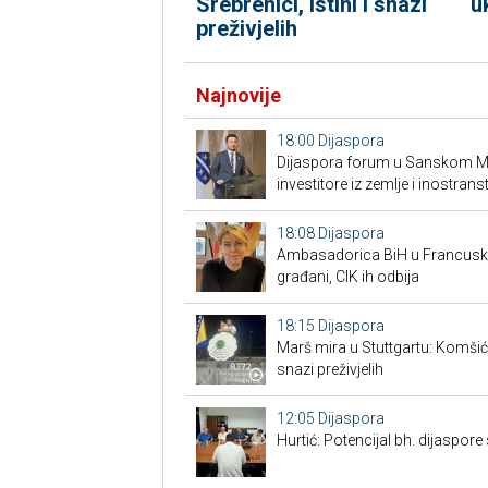
Srebrenici, istini i snazi
u
preživjelih
Najnovije
18:00
Dijaspora
Dijaspora forum u Sanskom Mos
investitore iz zemlje i inostrans
18:08
Dijaspora
Ambasadorica BiH u Francuskoj
građani, CIK ih odbija
18:15
Dijaspora
Marš mira u Stuttgartu: Komšić g
snazi preživjelih
12:05
Dijaspora
Hurtić: Potencijal bh. dijaspore 