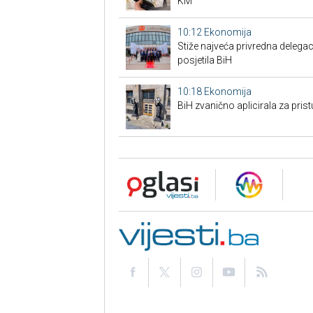
KM
10:12
Ekonomija
Stiže najveća privredna delegaci
posjetila BiH
10:18
Ekonomija
BiH zvanično aplicirala za pri