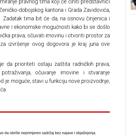
iranje pravnog tima koji će činiti predstavnici
 Zeničko-dobojskog kantona i Grada Zavidovića,
bi. Zadatak tima bit će da, na osnovu činjenica i
avne i ekonomske mogućnosti kako bi se došlo
nička prava, očuvati imovinu i otvoriti prostor za
 za izvršenje ovog dogovora je kraj juna ove
e da prioriteti ostaju zaštita radničkih prava,
 potraživanja, očuvanje imovine i stvaranje
d je moguće, stavi u funkciju nove proizvodnje,
ća.
avo da obriše neprimjeren sadržaj bez najave i objašnjenja.