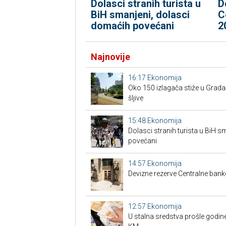
Dolasci stranih turista u
D
BiH smanjeni, dolasci
C
domaćih povećani
2
Najnovije
16:17
Ekonomija
Oko 150 izlagača stiže u Grad
šljive
15:48
Ekonomija
Dolasci stranih turista u BiH 
povećani
14:57
Ekonomija
Devizne rezerve Centralne bank
12:57
Ekonomija
U stalna sredstva prošle godine