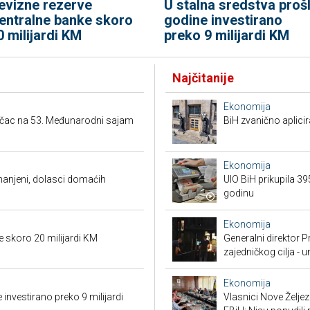
evizne rezerve
U stalna sredstva proš
entralne banke skoro
godine investirano
0 milijardi KM
preko 9 milijardi KM
Najčitanije
Ekonomija
ačac na 53. Međunarodni sajam
BiH zvanično aplici
Ekonomija
smanjeni, dolasci domaćih
UIO BiH prikupila 3
godinu
Ekonomija
e skoro 20 milijardi KM
Generalni direktor P
zajedničkog cilja - 
Ekonomija
 investirano preko 9 milijardi
Vlasnici Nove Želj