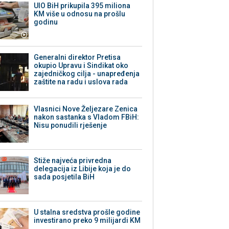
UIO BiH prikupila 395 miliona
KM više u odnosu na prošlu
godinu
Generalni direktor Pretisa
okupio Upravu i Sindikat oko
zajedničkog cilja - unapređenja
zaštite na radu i uslova rada
Vlasnici Nove Željezare Zenica
nakon sastanka s Vladom FBiH:
Nisu ponudili rješenje
Stiže najveća privredna
delegacija iz Libije koja je do
sada posjetila BiH
U stalna sredstva prošle godine
investirano preko 9 milijardi KM