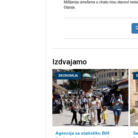
Mišljenja iznešena u chatu nisu stavovi reda
čitanje.
Izdvajamo
EKONOMIJA
Agencija za statistiku BiH
Sa