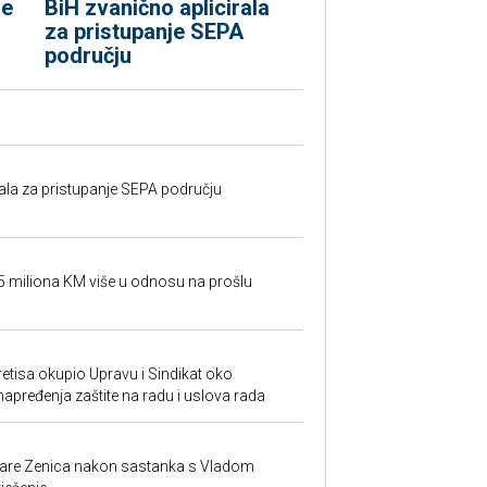
le
BiH zvanično aplicirala
za pristupanje SEPA
području
rala za pristupanje SEPA području
95 miliona KM više u odnosu na prošlu
retisa okupio Upravu i Sindikat oko
unapređenja zaštite na radu i uslova rada
ezare Zenica nakon sastanka s Vladom