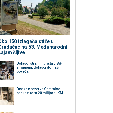
Oko 150 izlagača stiže u
Gradačac na 53. Međunarodni
sajam šljive
Dolasci stranih turista u BiH
smanjeni, dolasci domaćih
povećani
Devizne rezerve Centralne
banke skoro 20 milijardi KM