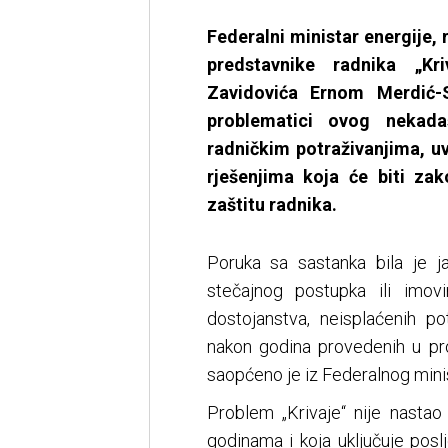
Federalni ministar energije, 
predstavnike radnika „K
Zavidovića Ernom Merdić-
problematici ovog nekadaš
radničkim potraživanjima, u
rješenjima koja će biti zak
zaštitu radnika.
Poruka sa sastanka bila je ja
stečajnog postupka ili imovin
dostojanstva, neisplaćenih po
nakon godina provedenih u pro
saopćeno je iz Federalnog minist
Problem „Krivaje“ nije nastao 
godinama i koja uključuje poslj