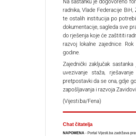
Na sastanku je dogovoreno form
radnika, Vlade Federacije BiH,
te ostalih institucija po potre
dokumentacije, sagleda sve pr
do rješenja koje će zaštititi rad
razvoj lokalne zajednice. Rok
godine.
Zajednički zaključak sastanka j
uvezivanje staža, rješavanje
pretpostavki da se ona, gdje go
zapošljavanja i razvoja Zavidovi
(Vijesti.ba/Fena)
Chat čitatelja
NAPOMENA
- Portal Vijesti.ba zadržava pr