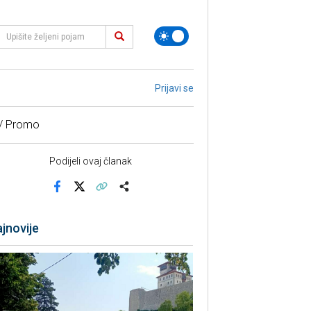
Prijavi se
 / Promo
Podijeli ovaj članak
Facebook
X
Kopiraj link
Više
jnovije