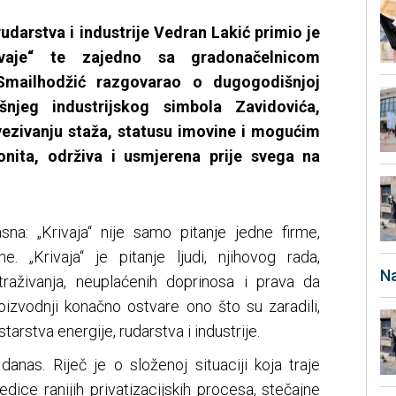
rudarstva i industrije Vedran Lakić primio je
rivaje“ te zajedno sa gradonačelnicom
Smailhodžić razgovarao o dugogodišnjoj
njeg industrijskog simbola Zavidovića,
vezivanju staža, statusu imovine i mogućim
onita, održiva i usmjerena prije svega na
sna: „Krivaja“ nije samo pitanje jedne firme,
e. „Krivaja“ je pitanje ljudi, njihovog rada,
Na
traživanja, neuplaćenih doprinosa i prava da
izvodnji konačno ostvare ono što su zaradili,
arstva energije, rudarstva i industrije.
danas. Riječ je o složenoj situaciji koja traje
edice ranijih privatizacijskih procesa, stečajne