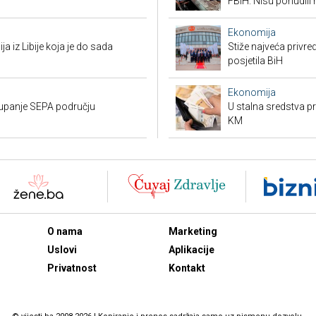
FBiH: Nisu ponudili 
Ekonomija
ja iz Libije koja je do sada
Stiže najveća privred
posjetila BiH
Ekonomija
stupanje SEPA području
U stalna sredstva pr
KM
O nama
Marketing
Uslovi
Aplikacije
Privatnost
Kontakt