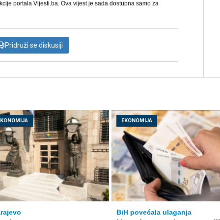
kcije portala Vijesti.ba. Ova vijest je sada dostupna samo za
Pridruži se diskusiji
EKONOMIJA
EKONOMIJA
rajevo
BiH povećala ulaganja