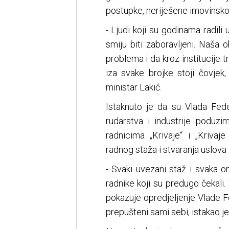
postupke, neriješene imovinsk
- Ljudi koji su godinama radili u
smiju biti zaboravljeni. Naša
problema i da kroz institucije t
iza svake brojke stoji čovjek
ministar Lakić.
Istaknuto je da su Vlada Fede
rudarstva i industrije poduzi
radnicima „Krivaje“ i „Kriva
radnog staža i stvaranja uslova 
- Svaki uvezani staž i svaka 
radnike koji su predugo čekali.
pokazuje opredjeljenje Vlade F
prepušteni sami sebi, istakao je