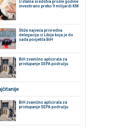
U stalna sredstva prošle godine
investirano preko 9 milijardi KM
Stiže najveća privredna
delegacija iz Libije koja je do
sada posjetila BiH
BiH zvanično aplicirala za
pristupanje SEPA području
jčitanije
BiH zvanično aplicirala za
pristupanje SEPA području