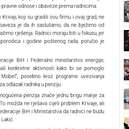
o-pravne odnose i obaveze prema radnicima.
 Krivaji, koji su gradili ovu firmu i ovaj grad, ne
 obaveza je da ih saslušamo, da ne bježimo od
ražimo rješenja. Radnici moraju biti u fokusu, jer
, porodica i godine poštenog rada, poručio je
racije BiH i Federalno ministarstvo energije,
mali konkretne aktivnosti kako bi se pomoglo
je Mobel“, posebno kroz programe uvezivanja
za odlazak radnika u penziju.
omogućena penzija znače jednu brigu manje za
 To možda ne rješava cijeli problem Krivaje, ali
ederacije BiH i Ministarstva da radnici ne budu
 Lakić.