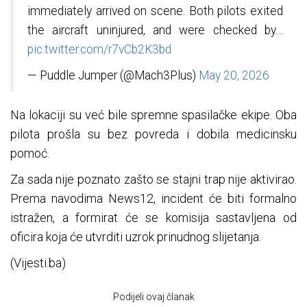
immediately arrived on scene. Both pilots exited
the aircraft uninjured, and were checked by…
pic.twitter.com/r7vCb2K3bd
— Puddle Jumper (@Mach3Plus)
May 20, 2026
Na lokaciji su već bile spremne spasilačke ekipe. Oba
pilota prošla su bez povreda i dobila medicinsku
pomoć.
Za sada nije poznato zašto se stajni trap nije aktivirao.
Prema navodima News12, incident će biti formalno
istražen, a formirat će se komisija sastavljena od
oficira koja će utvrditi uzrok prinudnog slijetanja.
(Vijesti.ba)
Podijeli ovaj članak