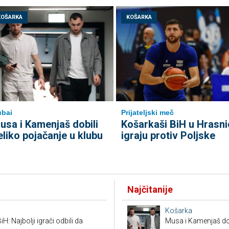
KOŠARKA
KOŠARKA
bai
Prijateljski meč
usa i Kamenjaš dobili
Košarkaši BiH u Hrasni
eliko pojačanje u klubu
igraju protiv Poljske
Najčitanije
Košarka
H: Najbolji igrači odbili da
Musa i Kamenjaš dob