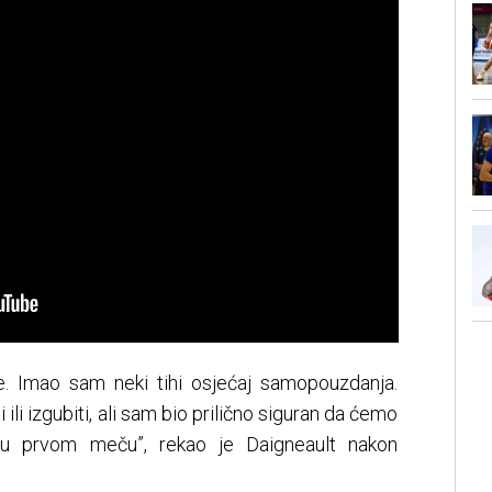
je. Imao sam neki tihi osjećaj samopouzdanja.
ili izgubiti, ali sam bio prilično siguran da ćemo
 u prvom meču”, rekao je Daigneault nakon