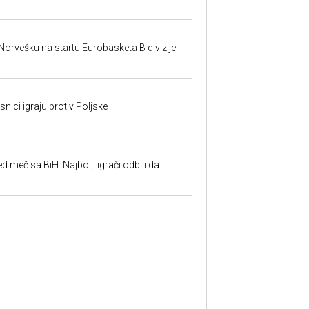
 Norvešku na startu Eurobasketa B divizije
nici igraju protiv Poljske
ed meč sa BiH: Najbolji igrači odbili da