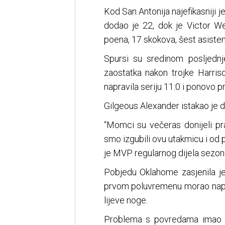
Kod San Antonija najefikasniji 
dodao je 22, dok je Victor 
poena, 17 skokova, šest asistenc
Spursi su sredinom posljednj
zaostatka nakon trojke Harri
napravila seriju 11:0 i ponovo 
Gilgeous Alexander istakao je d
“Momci su večeras donijeli pra
smo izgubili ovu utakmicu i od 
je MVP regularnog dijela sezon
Pobjedu Oklahome zasjenila je
prvom poluvremenu morao napu
lijeve noge.
Problema s povredama imao je 