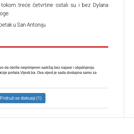
tokom treće četvrtine ostali su i bez Dylana
oge.
petak u San Antoniju.
avo da obriše neprimjeren sadržaj bez najave i objašnjenja.
kcije portala Vijesti.ba. Ova vijest je sada dostupna samo za
Pridruži se diskusiji (1)