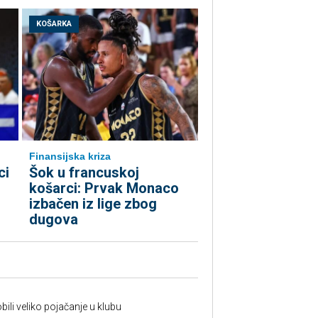
KOŠARKA
Finansijska kriza
ci
Šok u francuskoj
košarci: Prvak Monaco
izbačen iz lige zbog
dugova
ili veliko pojačanje u klubu