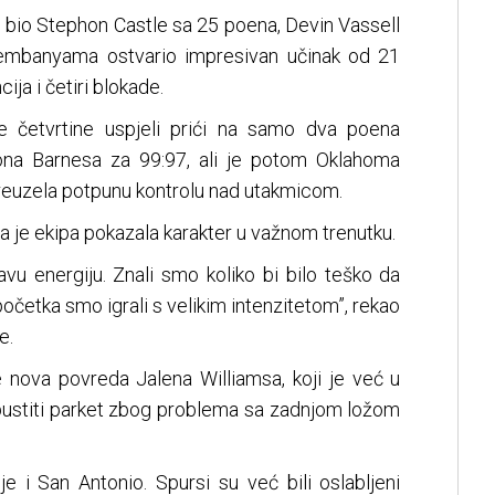
je bio Stephon Castle sa 25 poena, Devin Vassell
Wembanyama ostvario impresivan učinak od 21
ija i četiri blokade.
e četvrtine uspjeli prići na samo dva poena
sona Barnesa za 99:97, ali je potom Oklahoma
preuzela potpunu kontrolu nad utakmicom.
a je ekipa pokazala karakter u važnom trenutku.
vu energiju. Znali smo koliko bi bilo teško da
početka smo igrali s velikim intenzitetom”, rekao
e.
 nova povreda Jalena Williamsa, koji je već u
stiti parket zbog problema sa zadnjom ložom
i San Antonio. Spursi su već bili oslabljeni