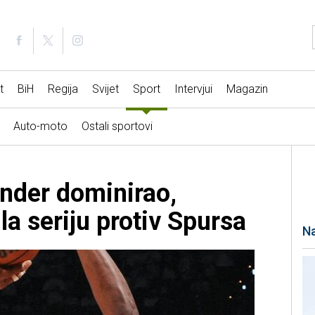
t
BiH
Regija
Svijet
Sport
Intervjui
Magazin
Auto-moto
Ostali sportovi
nder dominirao,
a seriju protiv Spursa
Na