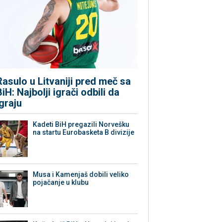
Rasulo u Litvaniji pred meč sa
BiH: Najbolji igrači odbili da
igraju
Kadeti BiH pregazili Norvešku
na startu Eurobasketa B divizije
Musa i Kamenjaš dobili veliko
pojačanje u klubu