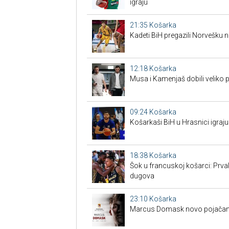
igraju
21:35
Košarka
Kadeti BiH pregazili Norvešku n
12:18
Košarka
Musa i Kamenjaš dobili veliko 
09:24
Košarka
Košarkaši BiH u Hrasnici igraju
18:38
Košarka
Šok u francuskoj košarci: Prva
dugova
23:10
Košarka
Marcus Domask novo pojačan