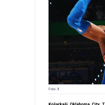
Foto: X
Košarkaši Oklahoma City T