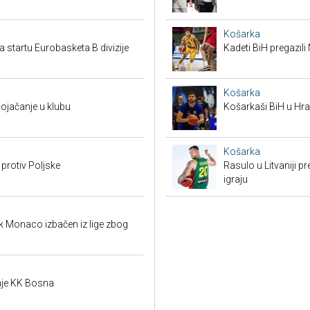
Košarka
a startu Eurobasketa B divizije
Kadeti BiH pregazili
Košarka
pojačanje u klubu
Košarkaši BiH u Hras
Košarka
 protiv Poljske
Rasulo u Litvaniji pr
igraju
k Monaco izbačen iz lige zbog
je KK Bosna