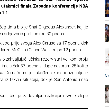
 utakmici finala Zapadne konferencije NBA
a 1:1.
eg tima bio je Shai Gilgeous Alexander, koji je
a odgovorio partijom od 30 poena.
 s klupe, prije svega Alex Caruso sa 17 poena, dok
 Jared McCain i Cason Wallace po 12 poena.
vio zahvaljujući učinku rezervista i velikom broju
e imala čak 57 poena s klupe naspram 25 koliko
sa. Domaći tim je također iskoristio izgubljene
Na
na iz takvih situacija, dok je San Antonio imao
ult bio je zadovoljan reakcijom svoje ekipe