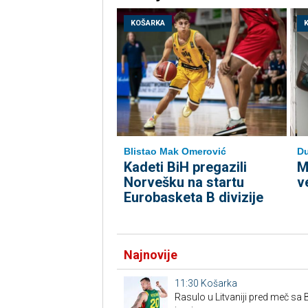
KOŠARKA
Blistao Mak Omerović
Du
Kadeti BiH pregazili
M
Norvešku na startu
v
Eurobasketa B divizije
Najnovije
11:30
Košarka
Rasulo u Litvaniji pred meč sa Bi