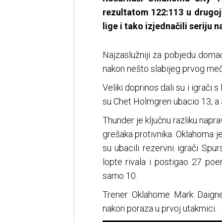
rezultatom 122:113 u drugoj
lige i tako izjednačili seriju n
Najzaslužniji za pobjedu domać
nakon nešto slabijeg prvog meč
Veliki doprinos dali su i igrači
su Chet Holmgren ubacio 13, a
Thunder je ključnu razliku napra
grešaka protivnika. Oklahoma j
su ubacili rezervni igrači Spur
lopte rivala i postigao 27 poe
samo 10.
Trener Oklahome Mark Daignea
nakon poraza u prvoj utakmici.