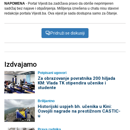
NAPOMENA
- Portal Vijesti.ba zadržava pravo da obriše neprimjeren
sadržaj bez najave i objašnjenja. Mišljenja iznešena u chatu nisu stavovi
redakcije portala Vijesti.ba. Ova vijest je sada dostupna samo za čitanje.
Pridruži se diskusiji
Izdvajamo
Potpisani ugovori
Za obrazovanje povratnika 200 hiljada
KM: Vlada TK stipendira učenike i
studente
Brilijantno
Historijski uspjeh bh. učenika u Kini:
Osvojili nagrade na prestižnom CASTIC-
u
Prava radnika