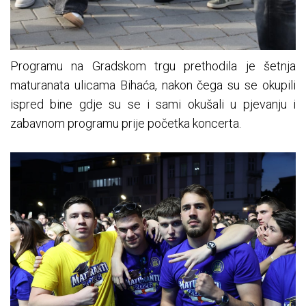
Programu na Gradskom trgu prethodila je šetnja
maturanata ulicama Bihaća, nakon čega su se okupili
ispred bine gdje su se i sami okušali u pjevanju i
zabavnom programu prije početka koncerta.