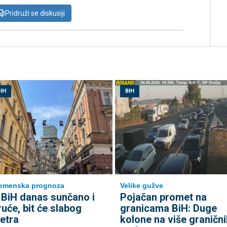
Pridruži se diskusiji
IH
BIH
emenska prognoza
Velike gužve
 BiH danas sunčano i
Pojačan promet na
ruće, bit će slabog
granicama BiH: Duge
jetra
kolone na više granični