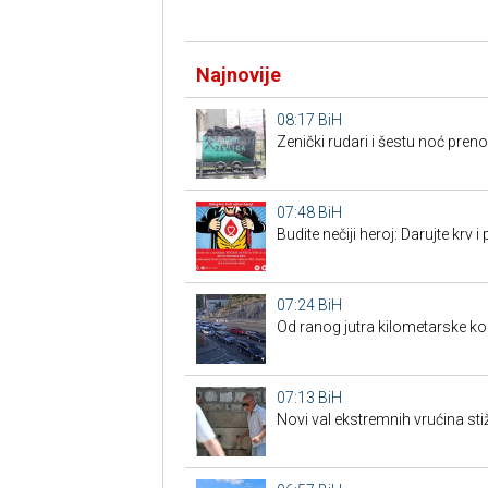
Najnovije
08:17
BiH
Zenički rudari i šestu noć preno
07:48
BiH
Budite nečiji heroj: Darujte krv 
07:24
BiH
Od ranog jutra kilometarske kol
07:13
BiH
Novi val ekstremnih vrućina sti