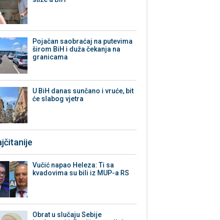
Pojačan saobraćaj na putevima
širom BiH i duža čekanja na
granicama
U BiH danas sunčano i vruće, bit
će slabog vjetra
jčitanije
Vučić napao Heleza: Ti sa
kvadovima su bili iz MUP-a RS
Obrat u slučaju Sebije