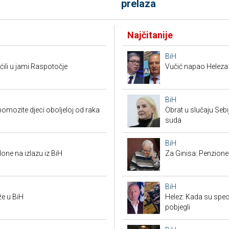
prelaza
Najčitanije
BiH
ćili u jami Raspotočje
Vučić napao Heleza:
BiH
i pomozite djeci oboljeloj od raka
Obrat u slučaju Seb
suda
BiH
one na izlazu iz BiH
Za Ginisa: Penzione
BiH
že u BiH
Helez: Kada su specij
pobjegli