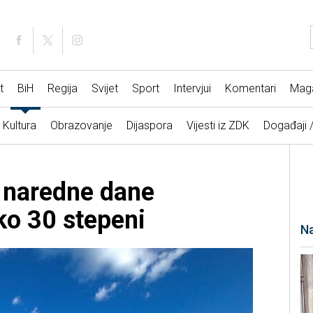
t
BiH
Regija
Svijet
Sport
Intervjui
Komentari
Mag
Kultura
Obrazovanje
Dijaspora
Vijesti iz ZDK
Događaji 
 naredne dane
eko 30 stepeni
Na