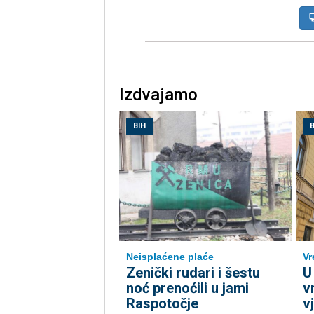
Izdvajamo
BIH
B
Neisplaćene plaće
Vr
Zenički rudari i šestu
U
noć prenoćili u jami
v
Raspotočje
v