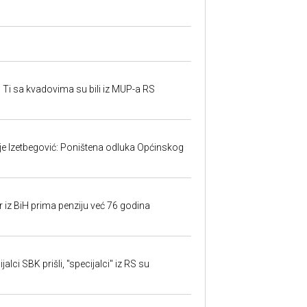
 Ti sa kvadovima su bili iz MUP-a RS
ije Izetbegović: Poništena odluka Općinskog
r iz BiH prima penziju već 76 godina
alci SBK prišli, "specijalci" iz RS su