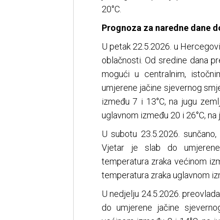
20°C.
Prognoza za naredne dane d
U petak 22.5.2026. u Hercegovi
oblačnosti. Od sredine dana pr
mogući u centralnim, istočni
umjerene jačine sjevernog smje
između 7 i 13°C, na jugu zeml
uglavnom između 20 i 26°C, na 
U subotu 23.5.2026. sunčano
Vjetar je slab do umjerene 
temperatura zraka većinom izm
temperatura zraka uglavnom izm
U nedjelju 24.5.2026. preovlada
do umjerene jačine sjevernog