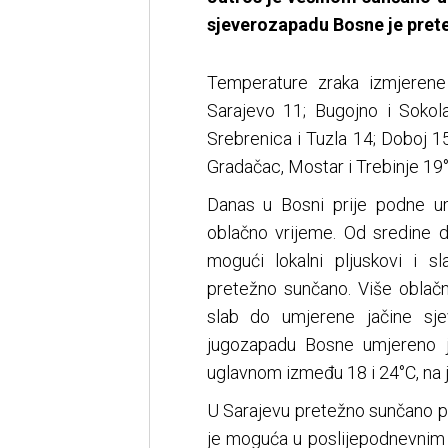
sjeverozapadu Bosne je pret
Temperature zraka izmjerene 
Sarajevo 11; Bugojno i Sokola
Srebrenica i Tuzla 14; Doboj 15
Gradačac, Mostar i Trebinje 19°
Danas u Bosni prije podne um
oblačno vrijeme. Od sredine
mogući lokalni pljuskovi i 
pretežno sunčano. Više oblačn
slab do umjerene jačine sj
jugozapadu Bosne umjereno j
uglavnom između 18 i 24°C, na 
U Sarajevu pretežno sunčano pr
je moguća u poslijepodnevnim 