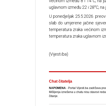
većinom između 8 i 14°C, na j
uglavnom između 22 i 28°C, na 
U ponedjeljak 25.5.2026. preov
slab do umjerene jačine sjever
temperatura zraka većinom izm
temperatura zraka uglavnom izm
(Vijesti.ba)
Chat čitatelja
NAPOMENA
- Portal Vijesti.ba zadržava pr
Mišljenja iznešena u chatu nisu stavovi reda
čitanje.