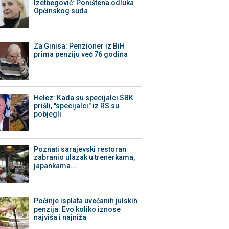
Izetbegović: Poništena odluka
Općinskog suda
Za Ginisa: Penzioner iz BiH
prima penziju već 76 godina
Helez: Kada su specijalci SBK
prišli, "specijalci" iz RS su
pobjegli
Poznati sarajevski restoran
zabranio ulazak u trenerkama,
japankama...
Počinje isplata uvećanih julskih
penzija: Evo koliko iznose
najviša i najniža