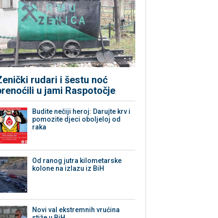
Zenički rudari i šestu noć
prenoćili u jami Raspotočje
Budite nečiji heroj: Darujte krv i
pomozite djeci oboljeloj od
raka
Od ranog jutra kilometarske
kolone na izlazu iz BiH
Novi val ekstremnih vrućina
stiže u BiH