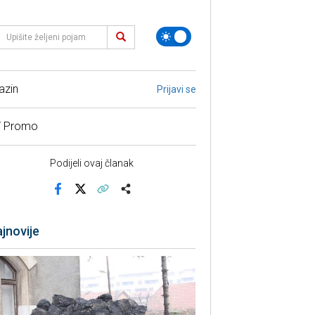
azin
Prijavi se
/ Promo
Podijeli ovaj članak
Facebook
X
Kopiraj link
Više
jnovije