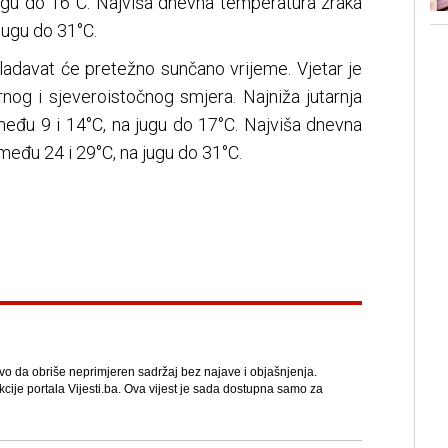
ugu do 16°C. Najviša dnevna temperatura zraka
jugu do 31°C.
ladavat će pretežno sunčano vrijeme. Vjetar je
nog i sjeveroistočnog smjera. Najniža jutarnja
eđu 9 i 14°C, na jugu do 17°C. Najviša dnevna
eđu 24 i 29°C, na jugu do 31°C.
avo da obriše neprimjeren sadržaj bez najave i objašnjenja.
kcije portala Vijesti.ba. Ova vijest je sada dostupna samo za