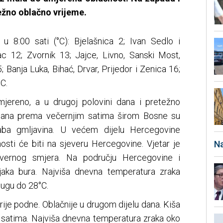
ežno oblačno vrijeme.
u 8:00 sati (°C): Bjelašnica 2; Ivan Sedlo i
c 12; Zvornik 13; Jajce, Livno, Sanski Most,
; Banja Luka, Bihać, Drvar, Prijedor i Zenica 16;
C.
jereno, a u drugoj polovini dana i pretežno
 dana prema večernjim satima širom Bosne su
slaba gmljavina. U većem dijelu Hercegovine
osti će biti na sjeveru Hercegovine. Vjetar je
Na
evernog smjera. Na području Hercegovine i
aka bura. Najviša dnevna temperatura zraka
jugu do 28°C.
ije podne. Oblačnije u drugom dijelu dana. Kiša
satima. Najviša dnevna temperatura zraka oko