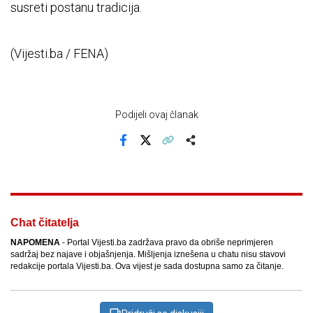
susreti postanu tradicija.
(Vijesti.ba / FENA)
Podijeli ovaj članak
Facebook
X
Kopiraj link
Više
Chat čitatelja
NAPOMENA
- Portal Vijesti.ba zadržava pravo da obriše neprimjeren
sadržaj bez najave i objašnjenja. Mišljenja iznešena u chatu nisu stavovi
redakcije portala Vijesti.ba. Ova vijest je sada dostupna samo za čitanje.