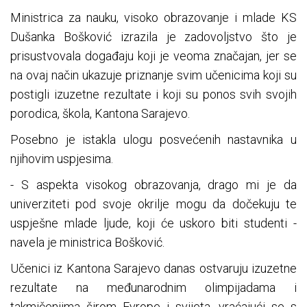
Ministrica za nauku, visoko obrazovanje i mlade KS
Dušanka Bošković izrazila je zadovoljstvo što je
prisustvovala događaju koji je veoma značajan, jer se
na ovaj način ukazuje priznanje svim učenicima koji su
postigli izuzetne rezultate i koji su ponos svih svojih
porodica, škola, Kantona Sarajevo.
Posebno je istakla ulogu posvećenih nastavnika u
njihovim uspjesima.
- S aspekta visokog obrazovanja, drago mi je da
univerziteti pod svoje okrilje mogu da dočekuju te
uspješne mlade ljude, koji će uskoro biti studenti -
navela je ministrica Bošković.
Učenici iz Kantona Sarajevo danas ostvaruju izuzetne
rezultate na međunarodnim olimpijadama i
takmičenjima širom Evrope i svijeta, vraćajući se s