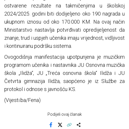
ostvarene rezultate na takmičenjima u školskoj
2024/2025. godini biti dodijeljeno oko 190 nagrada u
ukupnom iznosu od oko 170.000 KM. Na ovaj način
Ministarstvo nastavlja potvrđivati opredijeljenost da
znanje, trud i uspjeh učenika imaju vrijednost, vidljivost
i kontinuiranu podršku sistema.
Ovogodišnja manifestacija upotpunjena je muzičkim
programom učenika i nastavnika JU Osnovna muzička
škola „Ilidža“, JU „Treća osnovna škola“ Ilidža i JU
Četvrta gimnazija Ilidža, saopćeno je iz Službe za
protokol i odnose s javnošću KS.
(Vijesti.ba/Fena)
Podijeli ovaj članak
Facebook
X
Kopiraj link
Više