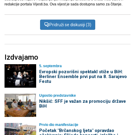
redakcije portala Vijesti.ba. Ova vijest je sada dostupna samo za čitanje.
Pridruži se diskusiji (3)
Izdvajamo
5. septembra
Evropski pozorišni spektakl stiže u BiH:
Berliner Ensemble prvi put na 8. Sarajevo
Festu
Ugostio predstavnike
Nikšić: SFF je važan za promociju države
BiH
Prvio dio manifestacije
Početak "Brčanskog ljeta" opravdao