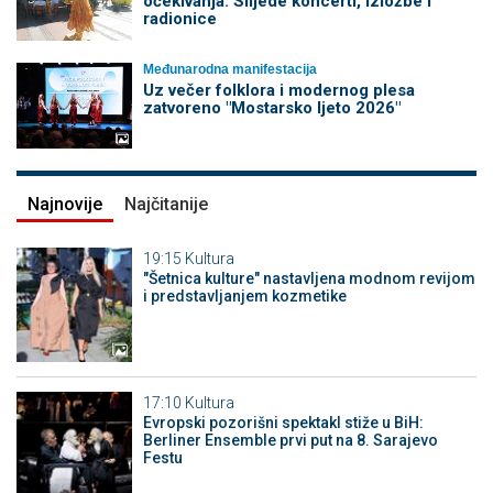
očekivanja: Slijede koncerti, izložbe i
radionice
Međunarodna manifestacija
Uz večer folklora i modernog plesa
zatvoreno "Mostarsko ljeto 2026"
Najnovije
Najčitanije
19:15
Kultura
"Šetnica kulture" nastavljena modnom revijom
i predstavljanjem kozmetike
17:10
Kultura
Evropski pozorišni spektakl stiže u BiH:
Berliner Ensemble prvi put na 8. Sarajevo
Festu