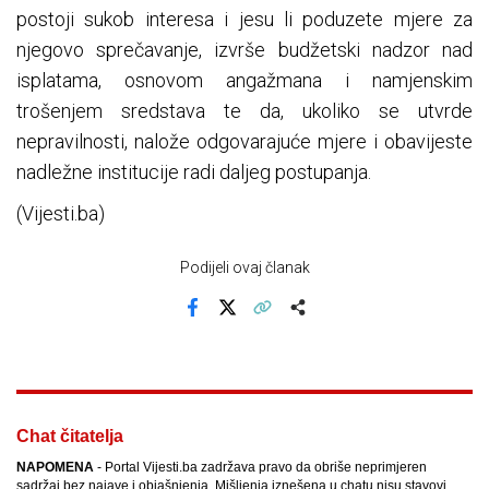
postoji sukob interesa i jesu li poduzete mjere za
njegovo sprečavanje, izvrše budžetski nadzor nad
isplatama, osnovom angažmana i namjenskim
trošenjem sredstava te da, ukoliko se utvrde
nepravilnosti, nalože odgovarajuće mjere i obavijeste
nadležne institucije radi daljeg postupanja.
(Vijesti.ba)
Podijeli ovaj članak
Facebook
X
Kopiraj link
Više
Chat čitatelja
NAPOMENA
- Portal Vijesti.ba zadržava pravo da obriše neprimjeren
sadržaj bez najave i objašnjenja. Mišljenja iznešena u chatu nisu stavovi