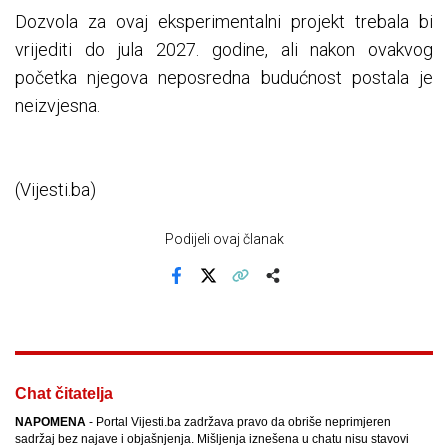
Dozvola za ovaj eksperimentalni projekt trebala bi
vrijediti do jula 2027. godine, ali nakon ovakvog
početka njegova neposredna budućnost postala je
neizvjesna.
(Vijesti.ba)
Podijeli ovaj članak
Facebook
X
Kopiraj link
Više
Chat čitatelja
NAPOMENA
- Portal Vijesti.ba zadržava pravo da obriše neprimjeren
sadržaj bez najave i objašnjenja. Mišljenja iznešena u chatu nisu stavovi