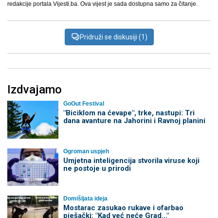
redakcije portala Vijesti.ba. Ova vijest je sada dostupna samo za čitanje.
Pridruži se diskusiji (1)
Izdvajamo
GoOut Festival
"Biciklom na ćevape", trke, nastupi: Tri
dana avanture na Jahorini i Ravnoj planini
Ogroman uspjeh
Umjetna inteligencija stvorila viruse koji
ne postoje u prirodi
Domišljata ideja
Mostarac zasukao rukave i ofarbao
pješački: "Kad već neće Grad..."