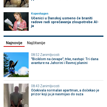
Kopenhagen
Učenici u Danskoj usmeno će braniti
radove radi sprečavanja zloupotrebe AI-
ja
Najnovije
Najčitanije
08:52
Zanimljivosti
"Biciklom na ćevape", trke, nastupi: Tri dana
avanture na Jahorini i Ravnoj planini
08:43
Zanimljivosti
Očekivala normalan apartman, a dočekao je
prizor koji ju je nasmijao do suza