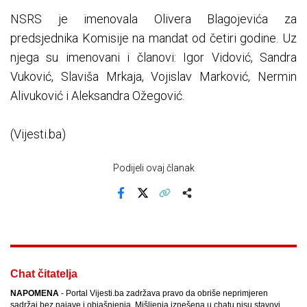
NSRS je imenovala Olivera Blagojevića za
predsjednika Komisije na mandat od četiri godine. Uz
njega su imenovani i članovi: Igor Vidović, Sandra
Vuković, Slaviša Mrkaja, Vojislav Marković, Nermin
Alivuković i Aleksandra Ožegović.
(Vijesti.ba)
Podijeli ovaj članak
Facebook
X
Kopiraj link
Više
Chat čitatelja
NAPOMENA
- Portal Vijesti.ba zadržava pravo da obriše neprimjeren
sadržaj bez najave i objašnjenja. Mišljenja iznešena u chatu nisu stavovi