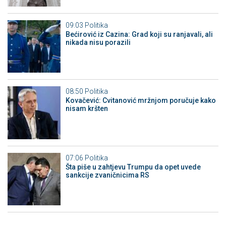
09:03
Politika
Bećirović iz Cazina: Grad koji su ranjavali, ali
nikada nisu porazili
08:50
Politika
Kovačević: Cvitanović mržnjom poručuje kako
nisam kršten
07:06
Politika
Šta piše u zahtjevu Trumpu da opet uvede
sankcije zvaničnicima RS