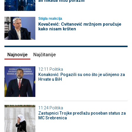
ali nikada nisu porazili
Stigla reakcija
Kovačević: Cvitanović mržnjom poručuje
kako nisam kršten
Najnovije
Najčitanije
12:11
Politika
Konaković: Pogazili su ono što je učinjeno za
Hrvate u BiH
11:24
Politika
Zastupnici Trojke predlažu poseban status za
MC Srebrenica