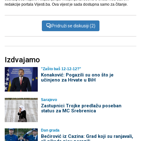
redakcije portala Vijesti.ba. Ova vijest je sada dostupna samo za čitanje.
Pridruži se diskusiji (2)
Izdvajamo
"Zašto baš 12-12-12?"
Konaković: Pogazili su ono što je
učinjeno za Hrvate u BiH
Sarajevo
Zastupnici Trojke predlažu poseban
status za MC Srebrenica
Dan grada
Bećirović iz Cazina: Grad koji su ranjavali,