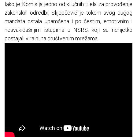
Iako je Komisija jedno od ključnih tijela za provođenje
zakonskih odredbi, Slijepčević je tokom svog dugog
mandata ostala upamćena i po čestim, emotivnim i
nesvakidašnjim istupima u NSRS, koji su nerijetko
postajali viralni na društvenim mrežama.