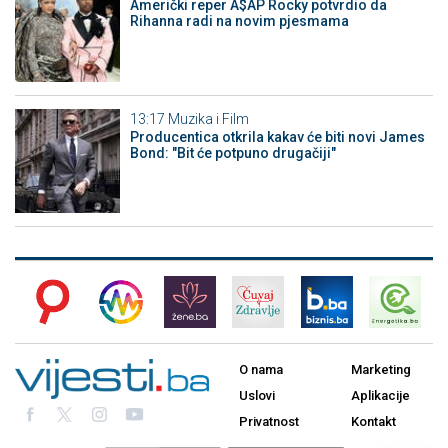
Američki reper A$AP Rocky potvrdio da
Rihanna radi na novim pjesmama
13:17
Muzika i Film
Producentica otkrila kakav će biti novi James
Bond: "Bit će potpuno drugačiji"
O nama
Marketing
Uslovi
Aplikacije
Privatnost
Kontakt