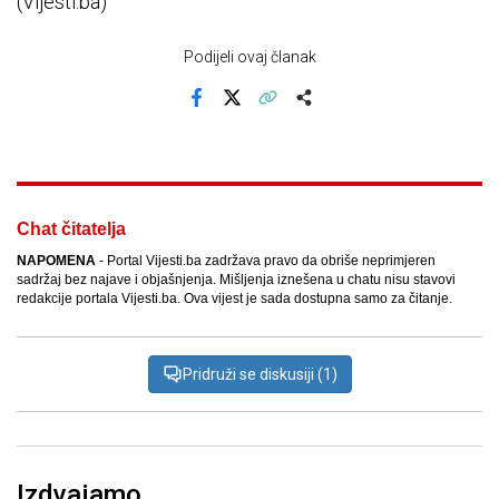
(Vijesti.ba)
Podijeli ovaj članak
Facebook
X
Kopiraj link
Više
Chat čitatelja
NAPOMENA
- Portal Vijesti.ba zadržava pravo da obriše neprimjeren
sadržaj bez najave i objašnjenja. Mišljenja iznešena u chatu nisu stavovi
redakcije portala Vijesti.ba. Ova vijest je sada dostupna samo za čitanje.
Pridruži se diskusiji (1)
Izdvajamo