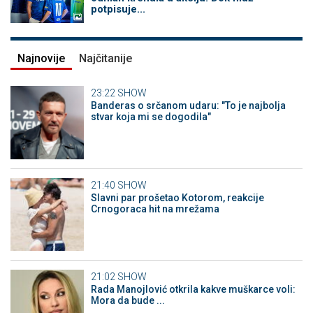
potpisuje...
Najnovije
Najčitanije
23:22
SHOW
Banderas o srčanom udaru: "To je najbolja
stvar koja mi se dogodila"
21:40
SHOW
Slavni par prošetao Kotorom, reakcije
Crnogoraca hit na mrežama
21:02
SHOW
Rada Manojlović otkrila kakve muškarce voli:
Mora da bude ...