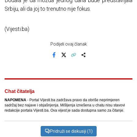
Dodala je da možda jednog dana bude predstavljala
Srbiju, ali da joj to trenutno nije fokus.
(Vijesti.ba)
Podijeli ovaj članak
Facebook
X
Kopiraj link
Više
Chat čitatelja
NAPOMENA
- Portal Vijesti.ba zadržava pravo da obriše neprimjeren
sadržaj bez najave i objašnjenja. Mišljenja iznešena u chatu nisu stavovi
redakcije portala Vijesti.ba. Ova vijest je sada dostupna samo za čitanje.
Pridruži se diskusiji (1)