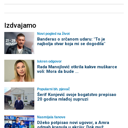
Izdvajamo
Novi pogled na život
Banderas o srčanom udaru: "To je
najbolja stvar koja mi se dogodila"
Iskren odgovor
Rada Manojlović otkrila kakve muškarce
voli: Mora da bude ...
Popularni bh. pjevač
Šerif Konjević svoje bogatstvo prepisao
20 godina mlađoj supruzi
Nasmijala fanove
Džeko potpisao novi ugovor, a Amra
odmah krenula u akciju: Dok muž