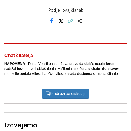
Podijeli ovaj članak
Facebook
X
Kopiraj link
Više
Chat čitatelja
NAPOMENA
- Portal Vijesti.ba zadržava pravo da obriše neprimjeren
sadržaj bez najave i objašnjenja. Mišljenja iznešena u chatu nisu stavovi
redakcije portala Vijesti.ba. Ova vijest je sada dostupna samo za čitanje.
Pridruži se diskusiji
Izdvajamo