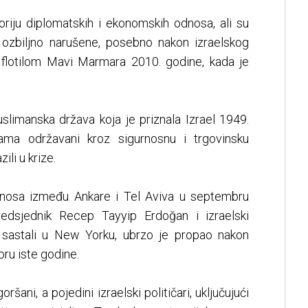
toriju diplomatskih i ekonomskih odnosa, ali su
ozbiljno narušene, posebno nakon izraelskog
 flotilom Mavi Marmara 2010. godine, kada je
uslimanska država koja je priznala Izrael 1949.
ama održavani kroz sigurnosnu i trgovinsku
li u krize.
dnosa između Ankare i Tel Aviva u septembru
edsjednik Recep Tayyip Erdoğan i izraelski
 sastali u New Yorku, ubrzo je propao nakon
bru iste godine.
ani, a pojedini izraelski političari, uključujući