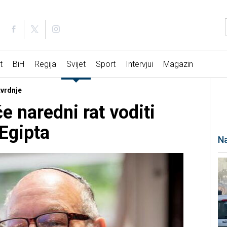
t
BiH
Regija
Svijet
Sport
Intervjui
Magazin
tvrdnje
će naredni rat voditi
 Egipta
Na