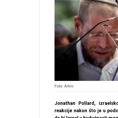
Foto: Arhiv
Jonathan Pollard, izraelsk
reakcije nakon što je u pod
da bi Izrael u budućnosti mo