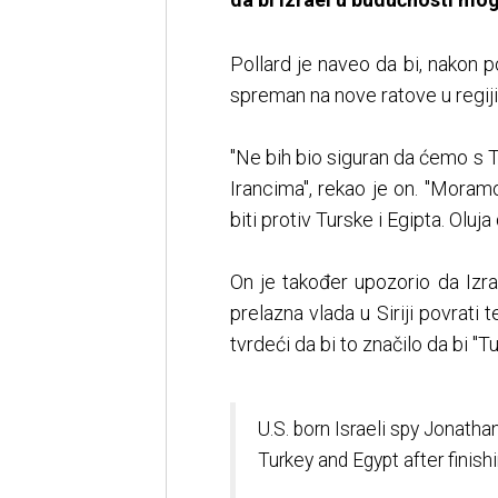
Pollard je naveo da bi, nakon p
spreman na nove ratove u regiji
"Ne bih bio siguran da ćemo s T
Irancima", rekao je on. "Moramo
biti protiv Turske i Egipta. Oluja 
On je također upozorio da Izr
prelazna vlada u Siriji povrati t
tvrdeći da bi to značilo da bi "Tur
U.S. born Israeli spy Jonatha
Turkey and Egypt after finishi