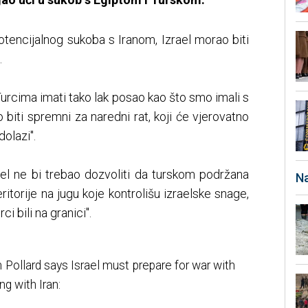
otencijalnog sukoba s Iranom, Izrael morao biti
.
urcima imati tako lak posao kao što smo imali s
 biti spremni za naredni rat, koji će vjerovatno
dolazi".
ael ne bi trebao dozvoliti da turskom podržana
Na
eritorije na jugu koje kontrolišu izraelske snage,
ci bili na granici".
n Pollard says Israel must prepare for war with
ng with Iran: