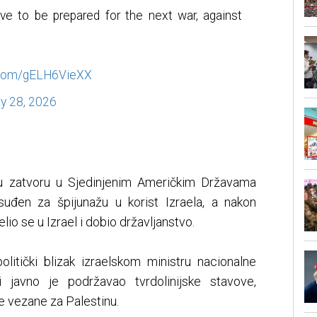
ve to be prepared for the next war, against
r.com/gELH6VieXX
y 28, 2026
 u zatvoru u Sjedinjenim Američkim Državama
uđen za špijunažu u korist Izraela, a nakon
io se u Izrael i dobio državljanstvo.
olitički blizak izraelskom ministru nacionalne
i javno je podržavao tvrdolinijske stavove,
ve vezane za Palestinu.