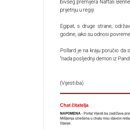
bivšeg premijera Naftali Benne
prijetnju u regiji.
Egipat, s druge strane, održ
godine, iako su odnosi povremen
Pollard je na kraju poručio da 
"nada posljednji demon iz Pandor
(Vijesti.ba)
Chat čitatelja
NAPOMENA
- Portal Vijesti.ba zadržava pr
Mišljenja iznešena u chatu nisu stavovi reda
čitanje.