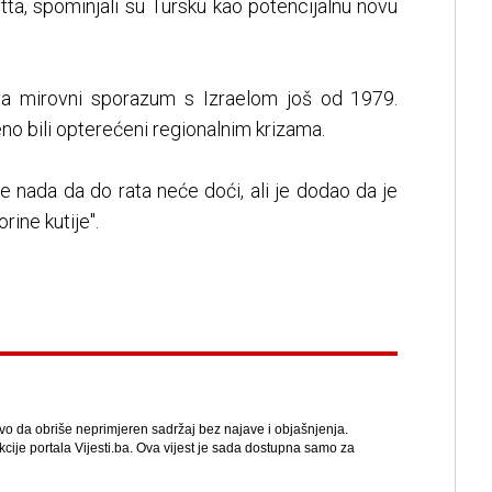
tta, spominjali su Tursku kao potencijalnu novu
ava mirovni sporazum s Izraelom još od 1979.
o bili opterećeni regionalnim krizama.
se nada da do rata neće doći, ali je dodao da je
ine kutije".
avo da obriše neprimjeren sadržaj bez najave i objašnjenja.
kcije portala Vijesti.ba. Ova vijest je sada dostupna samo za