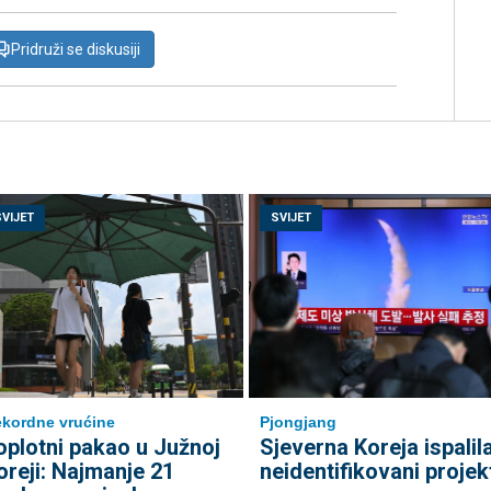
Pridruži se diskusiji
SVIJET
SVIJET
kordne vrućine
Pjongjang
oplotni pakao u Južnoj
Sjeverna Koreja ispalil
oreji: Najmanje 21
neidentifikovani projekt