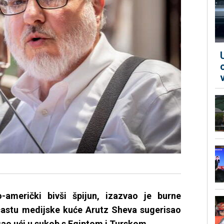
o-američki bivši špijun, izazvao je burne
castu medijske kuće Arutz Sheva sugerisao
gao ući u sukob s Egiptom i Turskom.