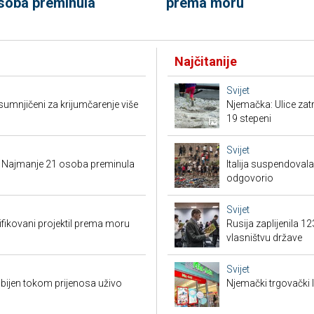
soba preminula
prema moru
Najčitanije
Svijet
sumnjičeni za krijumčarenje više
Njemačka: Ulice zat
19 stepeni
Svijet
i: Najmanje 21 osoba preminula
Italija suspendova
odgovorio
Svijet
tifikovani projektil prema moru
Rusija zaplijenila 1
vlasništvu države
Svijet
ubijen tokom prijenosa uživo
Njemački trgovački l