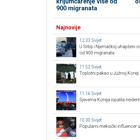
krijumčarenje više od
o
900 migranata
Najnovije
12:33
Svijet
U Srbiji i Njemačkoj uhapšeni o
od 900 migranata
11:52
Svijet
Toplotni pakao u Južnoj Korej
11:16
Svijet
Sjeverna Koreja ispalila neiden
10:30
Svijet
Popularni meksički influencer 