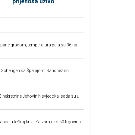
prijenosa uživo
rpane gradom, temperatura pala sa 36 na
la Schengen sa Španijom, Sanchez im
23 nekretnine Jehovinih svjedoka, sada su u
anac u teškoj krizi: Zatvara oko 50 trgovina