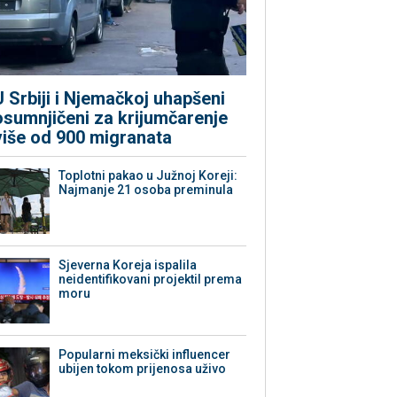
U Srbiji i Njemačkoj uhapšeni
osumnjičeni za krijumčarenje
više od 900 migranata
Toplotni pakao u Južnoj Koreji:
Najmanje 21 osoba preminula
Sjeverna Koreja ispalila
neidentifikovani projektil prema
moru
Popularni meksički influencer
ubijen tokom prijenosa uživo