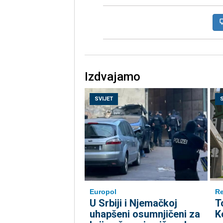
Izdvajamo
SVIJET
Europol
Re
U Srbiji i Njemačkoj
T
uhapšeni osumnjičeni za
K