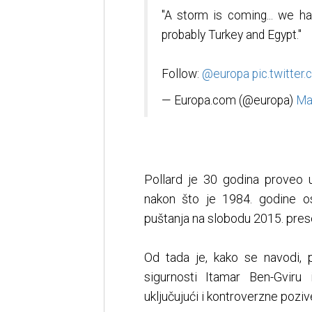
"A storm is coming... we ha
probably Turkey and Egypt."
Follow:
@europa
pic.twitte
— Europa.com (@europa)
Ma
Pollard je 30 godina proveo
nakon što je 1984. godine os
puštanja na slobodu 2015. presel
Od tada je, kako se navodi, p
sigurnosti Itamar Ben-Gviru 
uključujući i kontroverzne pozi