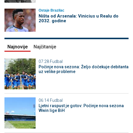
Ostaje Brazilac
Ništa od Arsenala: Vinicius u Realu do
2032. godine
Najnovije
Najčitanije
07:28
Fudbal
Počinje nova sezona: Željo dočekuje debitanta
uz velike probleme
06:14
Fudbal
Ljetni raspust je gotov: Počinje nova sezona
Wwin lige BiH