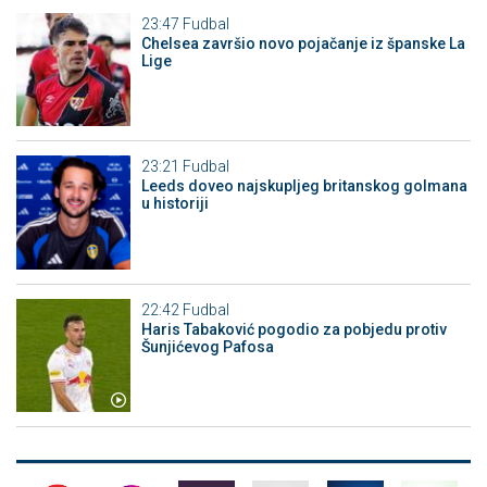
23:47
Fudbal
Chelsea završio novo pojačanje iz španske La
Lige
23:21
Fudbal
Leeds doveo najskupljeg britanskog golmana
u historiji
22:42
Fudbal
Haris Tabaković pogodio za pobjedu protiv
Šunjićevog Pafosa