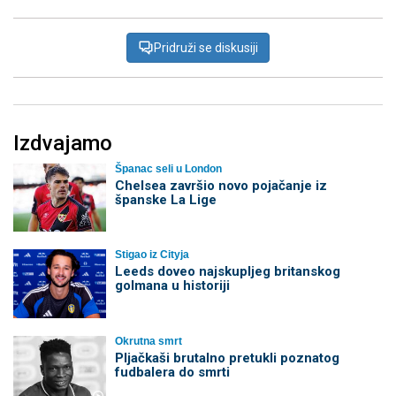
Pridruži se diskusiji
Izdvajamo
Španac seli u London
Chelsea završio novo pojačanje iz
španske La Lige
Stigao iz Cityja
Leeds doveo najskupljeg britanskog
golmana u historiji
Okrutna smrt
Pljačkaši brutalno pretukli poznatog
fudbalera do smrti