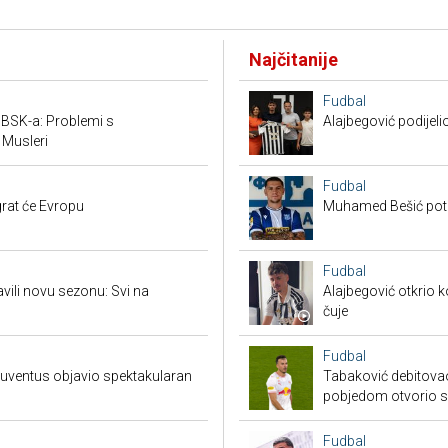
Najčitanije
Fudbal
v BSK-a: Problemi s
Alajbegović podijeli
 Musleri
Fudbal
rat će Evropu
Muhamed Bešić potp
Fudbal
vili novu sezonu: Svi na
Alajbegović otkrio k
čuje
Fudbal
 Juventus objavio spektakularan
Tabaković debitovao
pobjedom otvorio 
Fudbal