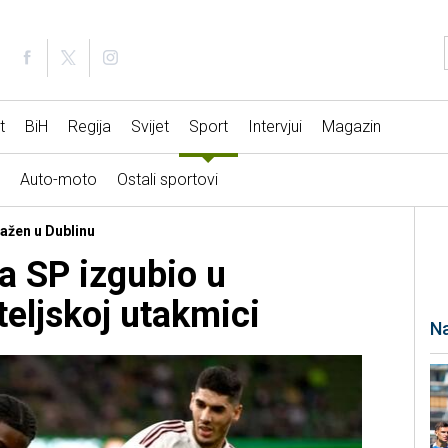
t
BiH
Regija
Svijet
Sport
Intervjui
Magazin
Auto-moto
Ostali sportovi
ražen u Dublinu
na SP izgubio u
teljskoj utakmici
Na