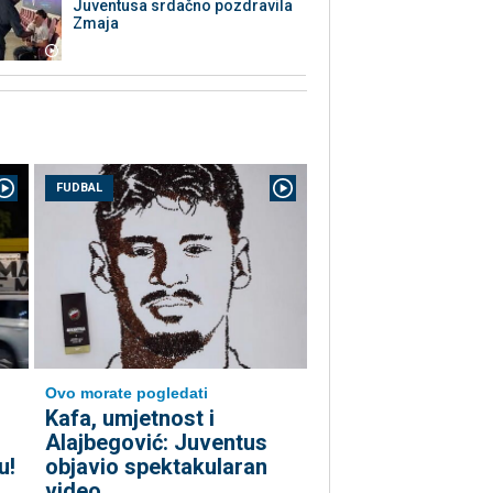
Juventusa srdačno pozdravila
Zmaja
FUDBAL
Ovo morate pogledati
Kafa, umjetnost i
Alajbegović: Juventus
u!
objavio spektakularan
video