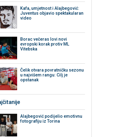
Kafa, umjetnost i Alajbegović:
Juventus objavio spektakularan
video
Borac večeras lovi novi
evropski korak protiv ML
Vitebska
Čelik otvara povratničku sezonu
u najvišem rangu: Cilj je
opstanak
jčitanije
Alajbegović podijelio emotivnu
fotografiju iz Torina