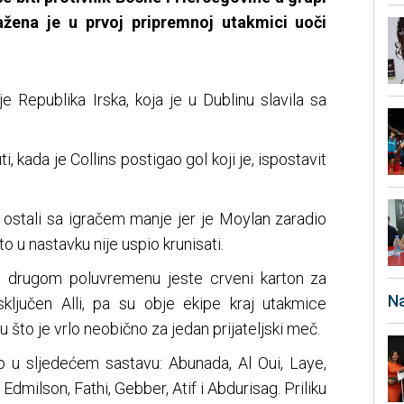
ažena je u prvoj pripremnoj utakmici uoči
je Republika Irska, koja je u Dublinu slavila sa
i, kada je Collins postigao gol koji je, ispostavit
 ostali sa igračem manje jer je Moylan zaradio
to u nastavku nije uspio krunisati.
 u drugom poluvremenu jeste crveni karton za
Na
sključen Alli, pa su obje ekipe kraj utakmice
što je vrlo neobično za jedan prijateljski meč.
ao u sljedećem sastavu: Abunada, Al Oui, Laye,
Edmilson, Fathi, Gebber, Atif i Abdurisag. Priliku