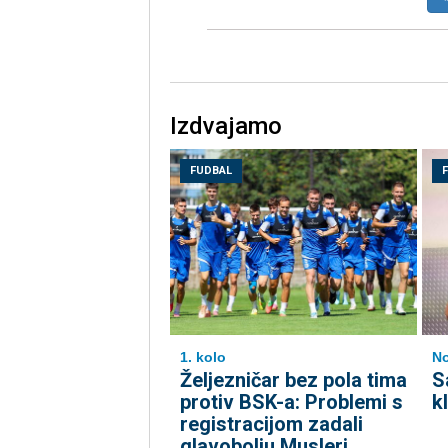
Izdvajamo
FUDBAL
1. kolo
No
Željezničar bez pola tima
S
protiv BSK-a: Problemi s
k
registracijom zadali
glavobolju Musleri