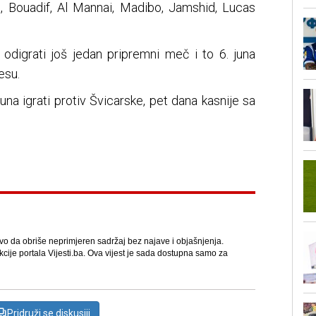
din, Bouadif, Al Mannai, Madibo, Jamshid, Lucas
 odigrati još jedan pripremni meč i to 6. juna
esu.
una igrati protiv Švicarske, pet dana kasnije sa
avo da obriše neprimjeren sadržaj bez najave i objašnjenja.
kcije portala Vijesti.ba. Ova vijest je sada dostupna samo za
Pridruži se diskusiji