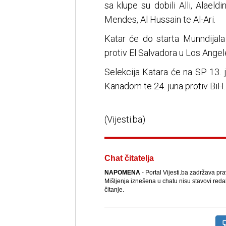
sa klupe su dobili Alli, Alael
Mendes, Al Hussain te Al-Ari.
Katar će do starta Munndijala
protiv El Salvadora u Los Angel
Selekcija Katara će na SP 13. j
Kanadom te 24. juna protiv BiH.
(Vijesti.ba)
Chat čitatelja
NAPOMENA
- Portal Vijesti.ba zadržava pr
Mišljenja iznešena u chatu nisu stavovi reda
čitanje.