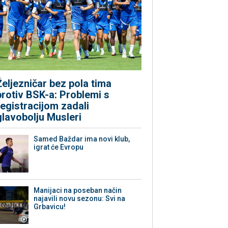
Željezničar bez pola tima
protiv BSK-a: Problemi s
registracijom zadali
glavobolju Musleri
Samed Baždar ima novi klub,
igrat će Evropu
Manijaci na poseban način
najavili novu sezonu: Svi na
Grbavicu!