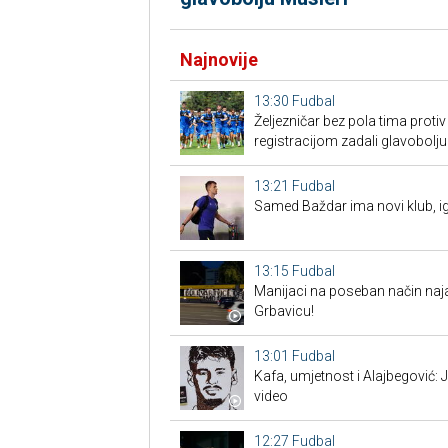
Najnovije
13:30
Fudbal
Željezničar bez pola tima proti
registracijom zadali glavobolju
13:21
Fudbal
Samed Baždar ima novi klub, ig
13:15
Fudbal
Manijaci na poseban način naja
Grbavicu!
13:01
Fudbal
Kafa, umjetnost i Alajbegović:
video
12:27
Fudbal