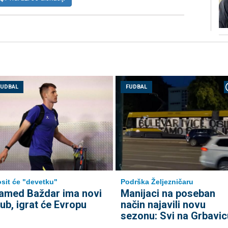
FUDBAL
FUDBAL
sit će "devetku"
Podrška Željezničaru
amed Baždar ima novi
Manijaci na poseban
lub, igrat će Evropu
način najavili novu
sezonu: Svi na Grbavic