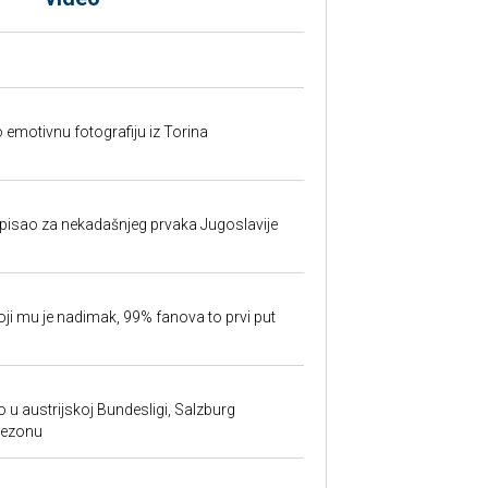
o emotivnu fotografiju iz Torina
isao za nekadašnjeg prvaka Jugoslavije
oji mu je nadimak, 99% fanova to prvi put
 u austrijskoj Bundesligi, Salzburg
sezonu