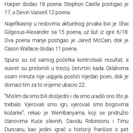
Harper dodao 18 poena. Stephon Castle postigao je
17, a Devin Vassell 12 poena.
Najefikasniji u redovima aktuelnog prvaka bio je Shai
Gilgeous-Alexander sa 15 poena, uz šut iz igre 6/18.
Dva poena manje postigao je Jared McCain, dok je
Cason Wallace dodao 11 poena.
Spursi su od samog početka kontrolisali rezultat, a
susret su prelomili u trećoj četvrtini kada Oklahoma
osam minuta nije uspjela postići nijedan poen, dok je
domaći tim za to vrijeme ubacio 22.
"Mislim da smo bili dosljedni i da smo uradili ono što je
trebalo. Vjerovali smo igri, vjerovali smo bogovima
košarke", rekao je Wembanyama, koji se pridružio
članovima Kuće slavnih, Davidu Robinsonu i Timu
Duncanu, kao jedini igrač u historiji franšize s pet