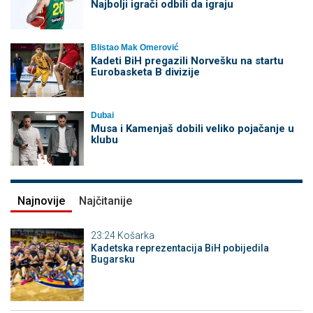
Najbolji igrači odbili da igraju
Blistao Mak Omerović
Kadeti BiH pregazili Norvešku na startu
Eurobasketa B divizije
Dubai
Musa i Kamenjaš dobili veliko pojačanje u
klubu
Najnovije
Najčitanije
23:24
Košarka
Kadetska reprezentacija BiH pobijedila
Bugarsku