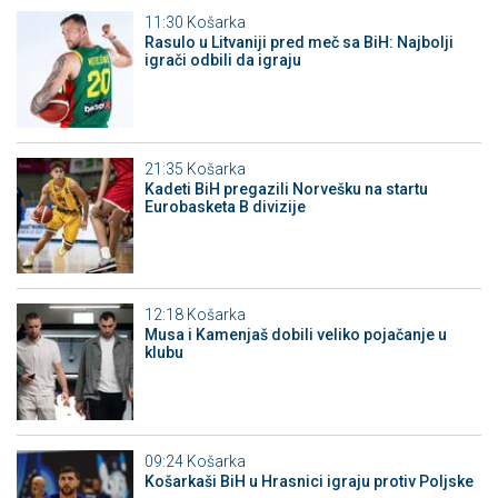
11:30
Košarka
Rasulo u Litvaniji pred meč sa BiH: Najbolji
igrači odbili da igraju
21:35
Košarka
Kadeti BiH pregazili Norvešku na startu
Eurobasketa B divizije
12:18
Košarka
Musa i Kamenjaš dobili veliko pojačanje u
klubu
09:24
Košarka
Košarkaši BiH u Hrasnici igraju protiv Poljske