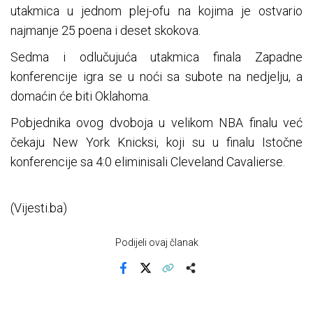
utakmica u jednom plej-ofu na kojima je ostvario
najmanje 25 poena i deset skokova.
Sedma i odlučujuća utakmica finala Zapadne
konferencije igra se u noći sa subote na nedjelju, a
domaćin će biti Oklahoma.
Pobjednika ovog dvoboja u velikom NBA finalu već
čekaju New York Knicksi, koji su u finalu Istočne
konferencije sa 4:0 eliminisali Cleveland Cavalierse.
(Vijesti.ba)
Podijeli ovaj članak
Facebook
X
Kopiraj link
Više