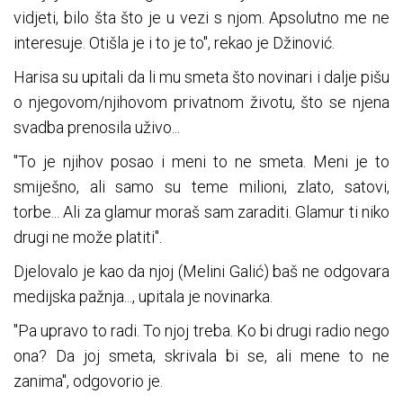
vidjeti, bilo šta što je u vezi s njom. Apsolutno me ne
interesuje. Otišla je i to je to", rekao je Džinović.
Harisa su upitali da li mu smeta što novinari i dalje pišu
o njegovom/njihovom privatnom životu, što se njena
svadba prenosila uživo...
"To je njihov posao i meni to ne smeta. Meni je to
smiješno, ali samo su teme milioni, zlato, satovi,
torbe... Ali za glamur moraš sam zaraditi. Glamur ti niko
drugi ne može platiti".
Djelovalo je kao da njoj (Melini Galić) baš ne odgovara
medijska pažnja..., upitala je novinarka.
"Pa upravo to radi. To njoj treba. Ko bi drugi radio nego
ona? Da joj smeta, skrivala bi se, ali mene to ne
zanima", odgovorio je.