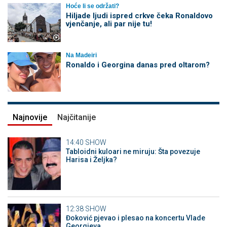
Hoće li se održati?
Hiljade ljudi ispred crkve čeka Ronaldovo
vjenčanje, ali par nije tu!
Na Madeiri
Ronaldo i Georgina danas pred oltarom?
Najnovije
Najčitanije
14:40
SHOW
Tabloidni kuloari ne miruju: Šta povezuje
Harisa i Željka?
12:38
SHOW
Đoković pjevao i plesao na koncertu Vlade
Georgieva