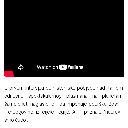
U prvom intervjuu od historijske pobjede nad Italijom,
odnosno spektakularnog plasmana na planetarni
šampionat, naglasio je i da imponuje podrška Bosni i
Hercegovine iz cijele regije. Ali i priznaje "napravili
smo čudo".