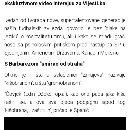
ekskluzivnom video intervjuu za Vijesti.ba.
Jedan od tvoraca nove, supertalentovane generacije
naših fudbalskih zvijezda, govorio je bez "dlake na
jeziku" o mentalitetu timu, ali i kako se mladi igrači
nose sa psihološkim pritiskom pred nastup na SP u
Sjedinjenim Američkim Državama, Kanadi i Meksiku.
S Barbarezom "umirao od straha"
Otkrio je i šta u svlačionici "Zmajeva" nazivaju
"kišobranom", a šta "gromobranom".
"Čovjek (Edin Džeko, op.a.), kad ono pada jaka kiša
raširi se, a ova sva djeca pobjegnu ispod tog
'kišobrana', i zaštiti ih", pričao je Spahić.