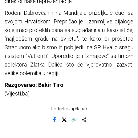
direktor naše reprezentacije.
Rođeni Dubrovčanin na Mundijalu priželjkuje duel sa
svojom Hrvatskom. Prepričao je i zanimljive dijaloge
koje imao proteklih dana sa sugrađanina u, kako ističe,
"najljepšem gradu na svijetu", te kako bi prošetao
Stradunom ako bismo ih pobijedili na SP. Hvalio snagu
i sistem "Vatrenih". Uporedio je i "Zmajeve" sa timom
selektora Zlatka Dalića što će vjerovatno izazvati
velike polemika u regiji...
Razgovarao: Bakir Tiro
(Vijesti.ba)
Podijeli ovaj članak
Facebook
X
Kopiraj link
Više