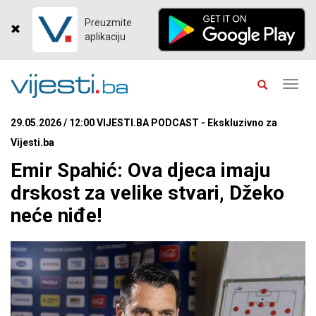
Preuzmite
aplikaciju
Toggl
navig
29.05.2026 / 12:00 VIJESTI.BA PODCAST - Ekskluzivno za
Vijesti.ba
Emir Spahić: Ova djeca imaju
drskost za velike stvari, Džeko
neće niđe!