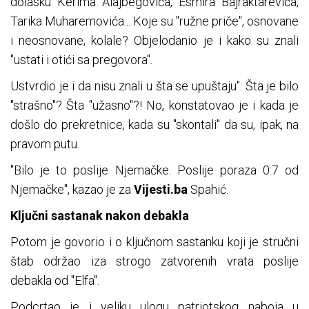
dolasku Kerima Alajbegovića, Esmira Bajraktarevića,
Tarika Muharemovića... Koje su "ružne priče", osnovane
i neosnovane, kolale? Objelodanio je i kako su znali
"ustati i otići sa pregovora".
Ustvrdio je i da nisu znali u šta se upuštaju". Šta je bilo
"strašno"? Šta "užasno"?! No, konstatovao je i kada je
došlo do prekretnice, kada su "skontali" da su, ipak, na
pravom putu.
"Bilo je to poslije Njemačke. Poslije poraza 0:7 od
Njemačke", kazao je za
Vijesti.ba
Spahić.
Ključni sastanak nakon debakla
Potom je govorio i o ključnom sastanku koji je stručni
štab održao iza strogo zatvorenih vrata poslije
debakla od "Elfa".
Podcrtao je i veliku ulogu patriotskog naboja u