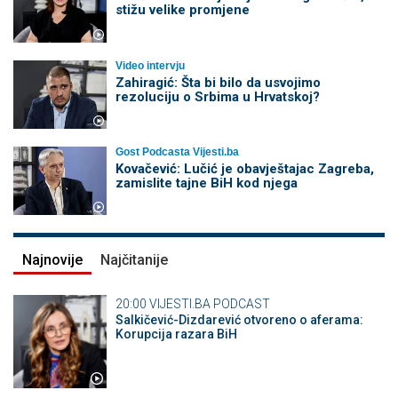
stižu velike promjene
Video intervju
Zahiragić: Šta bi bilo da usvojimo
rezoluciju o Srbima u Hrvatskoj?
Gost Podcasta Vijesti.ba
Kovačević: Lučić je obavještajac Zagreba,
zamislite tajne BiH kod njega
Najnovije
Najčitanije
20:00
VIJESTI.BA PODCAST
Salkičević-Dizdarević otvoreno o aferama:
Korupcija razara BiH