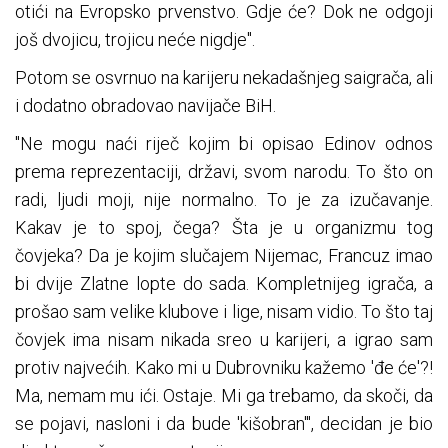
otići na Evropsko prvenstvo. Gdje će? Dok ne odgoji
još dvojicu, trojicu neće nigdje".
Potom se osvrnuo na karijeru nekadašnjeg saigrača, ali
i dodatno obradovao navijače BiH.
"Ne mogu naći riječ kojim bi opisao Edinov odnos
prema reprezentaciji, državi, svom narodu. To što on
radi, ljudi moji, nije normalno. To je za izučavanje.
Kakav je to spoj, čega? Šta je u organizmu tog
čovjeka? Da je kojim slučajem Nijemac, Francuz imao
bi dvije Zlatne lopte do sada. Kompletnijeg igrača, a
prošao sam velike klubove i lige, nisam vidio. To što taj
čovjek ima nisam nikada sreo u karijeri, a igrao sam
protiv najvećih. Kako mi u Dubrovniku kažemo 'đe će'?!
Ma, nemam mu ići. Ostaje. Mi ga trebamo, da skoči, da
se pojavi, nasloni i da bude 'kišobran'", decidan je bio