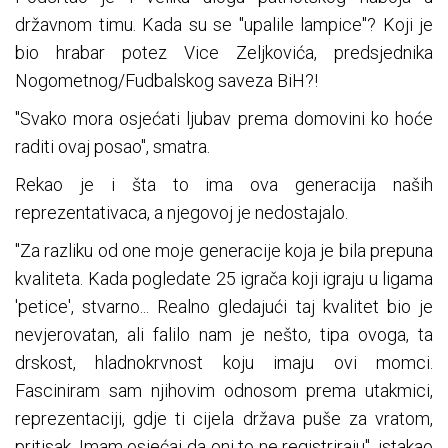
državnom timu. Kada su se "upalile lampice"? Koji je
bio hrabar potez Vice Zeljkovića, predsjednika
Nogometnog/Fudbalskog saveza BiH?!
"Svako mora osjećati ljubav prema domovini ko hoće
raditi ovaj posao", smatra.
Rekao je i šta to ima ova generacija naših
reprezentativaca, a njegovoj je nedostajalo.
"Za razliku od one moje generacije koja je bila prepuna
kvaliteta. Kada pogledate 25 igrača koji igraju u ligama
'petice', stvarno... Realno gledajući taj kvalitet bio je
nevjerovatan, ali falilo nam je nešto, tipa ovoga, ta
drskost, hladnokrvnost koju imaju ovi momci.
Fasciniram sam njihovim odnosom prema utakmici,
reprezentaciji, gdje ti cijela država puše za vratom,
pritisak. Imam osjećaj da oni to ne registriraju", istakao