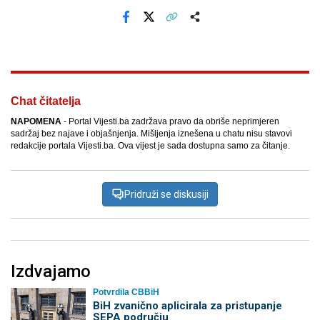
Facebook
X
Kopiraj link
Više
Chat čitatelja
NAPOMENA
- Portal Vijesti.ba zadržava pravo da obriše neprimjeren
sadržaj bez najave i objašnjenja. Mišljenja iznešena u chatu nisu stavovi
redakcije portala Vijesti.ba. Ova vijest je sada dostupna samo za čitanje.
Pridruži se diskusiji
Izdvajamo
Potvrdila CBBiH
BiH zvanično aplicirala za pristupanje
SEPA području