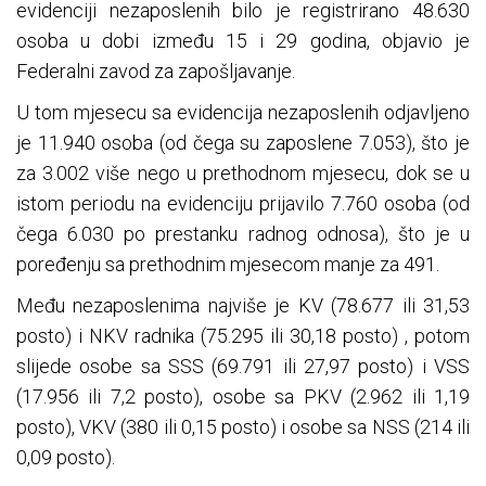
evidenciji nezaposlenih bilo je registrirano 48.630
osoba u dobi između 15 i 29 godina, objavio je
Federalni zavod za zapošljavanje.
U tom mjesecu sa evidencija nezaposlenih odjavljeno
je 11.940 osoba (od čega su zaposlene 7.053), što je
za 3.002 više nego u prethodnom mjesecu, dok se u
istom periodu na evidenciju prijavilo 7.760 osoba (od
čega 6.030 po prestanku radnog odnosa), što je u
poređenju sa prethodnim mjesecom manje za 491.
Među nezaposlenima najviše je KV (78.677 ili 31,53
posto) i NKV radnika (75.295 ili 30,18 posto) , potom
slijede osobe sa SSS (69.791 ili 27,97 posto) i VSS
(17.956 ili 7,2 posto), osobe sa PKV (2.962 ili 1,19
posto), VKV (380 ili 0,15 posto) i osobe sa NSS (214 ili
0,09 posto).