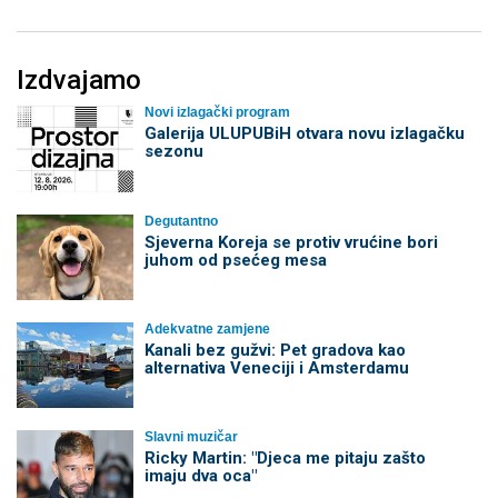
Izdvajamo
Novi izlagački program
Galerija ULUPUBiH otvara novu izlagačku
sezonu
Degutantno
Sjeverna Koreja se protiv vrućine bori
juhom od psećeg mesa
Adekvatne zamjene
Kanali bez gužvi: Pet gradova kao
alternativa Veneciji i Amsterdamu
Slavni muzičar
Ricky Martin: "Djeca me pitaju zašto
imaju dva oca"