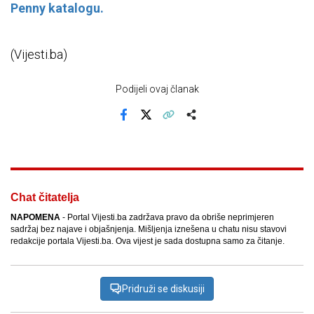
Penny katalogu.
(Vijesti.ba)
Podijeli ovaj članak
Facebook
X
Kopiraj link
Više
Chat čitatelja
NAPOMENA
- Portal Vijesti.ba zadržava pravo da obriše neprimjeren
sadržaj bez najave i objašnjenja. Mišljenja iznešena u chatu nisu stavovi
redakcije portala Vijesti.ba. Ova vijest je sada dostupna samo za čitanje.
Pridruži se diskusiji