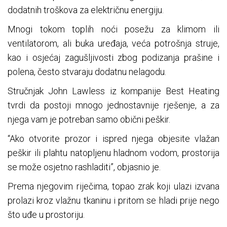
dodatnih troškova za električnu energiju.
Mnogi tokom toplih noći posežu za klimom ili
ventilatorom, ali buka uređaja, veća potrošnja struje,
kao i osjećaj zagušljivosti zbog podizanja prašine i
polena, često stvaraju dodatnu nelagodu.
Stručnjak John Lawless iz kompanije Best Heating
tvrdi da postoji mnogo jednostavnije rješenje, a za
njega vam je potreban samo obični peškir.
“Ako otvorite prozor i ispred njega objesite vlažan
peškir ili plahtu natopljenu hladnom vodom, prostorija
se može osjetno rashladiti”, objasnio je.
Prema njegovim riječima, topao zrak koji ulazi izvana
prolazi kroz vlažnu tkaninu i pritom se hladi prije nego
što uđe u prostoriju.