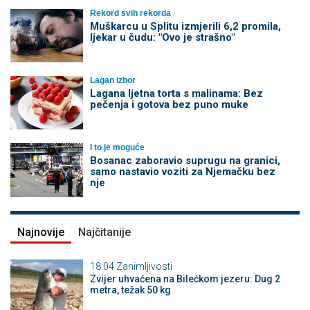
Rekord svih rekorda
Muškarcu u Splitu izmjerili 6,2 promila,
ljekar u čudu: "Ovo je strašno"
Lagan izbor
Lagana ljetna torta s malinama: Bez
pečenja i gotova bez puno muke
I to je moguće
Bosanac zaboravio suprugu na granici,
samo nastavio voziti za Njemačku bez
nje
Najnovije
Najčitanije
18:04
Zanimljivosti
Zvijer uhvaćena na Bilećkom jezeru: Dug 2
metra, težak 50 kg