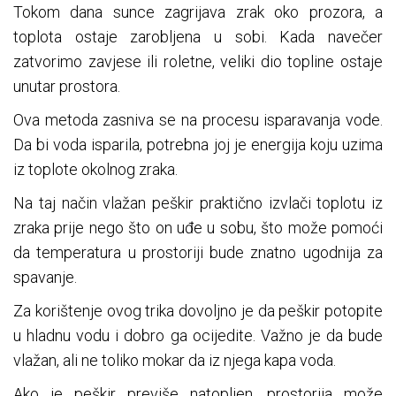
Tokom dana sunce zagrijava zrak oko prozora, a
toplota ostaje zarobljena u sobi. Kada navečer
zatvorimo zavjese ili roletne, veliki dio topline ostaje
unutar prostora.
Ova metoda zasniva se na procesu isparavanja vode.
Da bi voda isparila, potrebna joj je energija koju uzima
iz toplote okolnog zraka.
Na taj način vlažan peškir praktično izvlači toplotu iz
zraka prije nego što on uđe u sobu, što može pomoći
da temperatura u prostoriji bude znatno ugodnija za
spavanje.
Za korištenje ovog trika dovoljno je da peškir potopite
u hladnu vodu i dobro ga ocijedite. Važno je da bude
vlažan, ali ne toliko mokar da iz njega kapa voda.
Ako je peškir previše natopljen, prostorija može