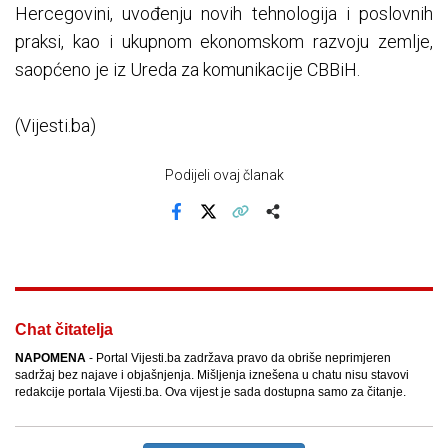
Hercegovini, uvođenju novih tehnologija i poslovnih
praksi, kao i ukupnom ekonomskom razvoju zemlje,
saopćeno je iz Ureda za komunikacije CBBiH.
(Vijesti.ba)
Podijeli ovaj članak
Facebook
X
Kopiraj link
Više
Chat čitatelja
NAPOMENA
- Portal Vijesti.ba zadržava pravo da obriše neprimjeren
sadržaj bez najave i objašnjenja. Mišljenja iznešena u chatu nisu stavovi
redakcije portala Vijesti.ba. Ova vijest je sada dostupna samo za čitanje.