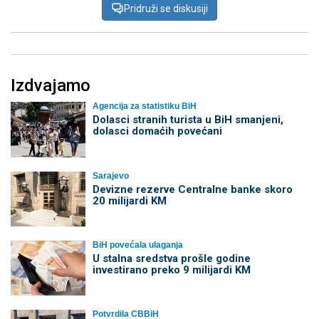
Pridruži se diskusiji
Izdvajamo
Agencija za statistiku BiH
Dolasci stranih turista u BiH smanjeni,
dolasci domaćih povećani
Sarajevo
Devizne rezerve Centralne banke skoro
20 milijardi KM
BiH povećala ulaganja
U stalna sredstva prošle godine
investirano preko 9 milijardi KM
Potvrdila CBBiH