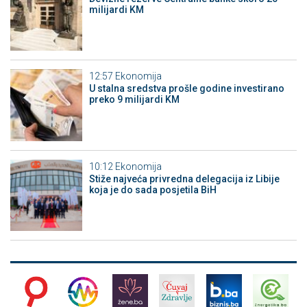
milijardi KM
12:57
Ekonomija
U stalna sredstva prošle godine investirano
preko 9 milijardi KM
10:12
Ekonomija
Stiže najveća privredna delegacija iz Libije
koja je do sada posjetila BiH