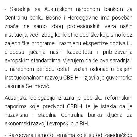
- Saradnja sa Austrijskom narodnom bankom za
Centralnu banku Bosne i Hercegovine ima poseban
značaj ne samo zbog profesionalnih veza naših
institucija, već i zbog konkretne podrške koju smo kroz
zajedničke programe i razmjenu ekspertize dobivali u
procesu jačanja naših kapaciteta i približavanja
evropskim standardima. Vjerujem da će ova saradnja i
u narednom periodu ostati važan oslonac u daljem
institucionalnom razvoju CBBiH - izjavila je guvernerka
Jasmina Selimović.
Austrijska delegacija izrazila je podršku reformskim
naporima koje predvodi CBBiH te je istakla da je
nazavisna i stabilna Centralna banka ključna za
ekonomski razvoj i evropski put BiH.
- Razgovarali smo o temama koje su od zajedničkog