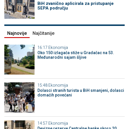
BiH zvanično aplicirala za pristupanje
SEPA području
Najnovije
Najčitanije
16:17
Ekonomija
Oko 150 izlagača stiže u Gradačac na 53.
Međunarodni sajam šljive
15:48
Ekonomija
Dolasci stranih turista u BiH smanjeni, dolasci
domaćih povećani
14:57
Ekonomija
Devizne rezerve Centralne banke skoro 20