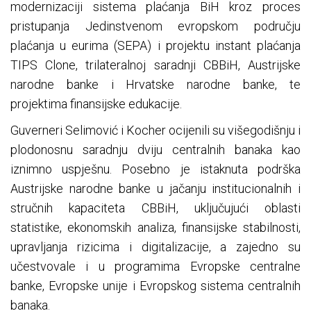
modernizaciji sistema plaćanja BiH kroz proces
pristupanja Jedinstvenom evropskom području
plaćanja u eurima (SEPA) i projektu instant plaćanja
TIPS Clone, trilateralnoj saradnji CBBiH, Austrijske
narodne banke i Hrvatske narodne banke, te
projektima finansijske edukacije.
Guverneri Selimović i Kocher ocijenili su višegodišnju i
plodonosnu saradnju dviju centralnih banaka kao
iznimno uspješnu. Posebno je istaknuta podrška
Austrijske narodne banke u jačanju institucionalnih i
stručnih kapaciteta CBBiH, uključujući oblasti
statistike, ekonomskih analiza, finansijske stabilnosti,
upravljanja rizicima i digitalizacije, a zajedno su
učestvovale i u programima Evropske centralne
banke, Evropske unije i Evropskog sistema centralnih
banaka.