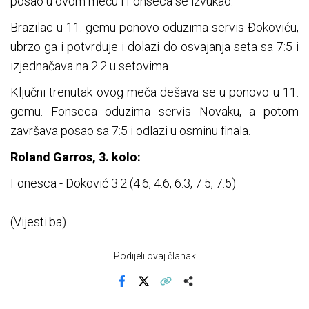
posao u ovom meču i Fonseca se izvukao.
Brazilac u 11. gemu ponovo oduzima servis Đokoviću,
ubrzo ga i potvrđuje i dolazi do osvajanja seta sa 7:5 i
izjednačava na 2:2 u setovima.
Ključni trenutak ovog meča dešava se u ponovo u 11.
gemu. Fonseca oduzima servis Novaku, a potom
završava posao sa 7:5 i odlazi u osminu finala.
Roland Garros, 3. kolo:
Fonesca - Đoković 3:2 (4:6, 4:6, 6:3, 7:5, 7:5)
(Vijesti.ba)
Podijeli ovaj članak
Facebook
X
Kopiraj link
Više