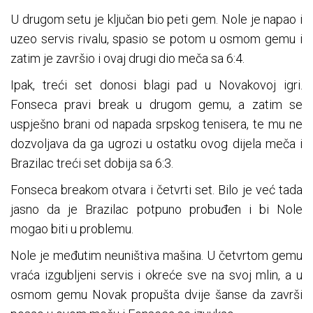
U drugom setu je ključan bio peti gem. Nole je napao i
uzeo servis rivalu, spasio se potom u osmom gemu i
zatim je završio i ovaj drugi dio meča sa 6:4.
Ipak, treći set donosi blagi pad u Novakovoj igri.
Fonseca pravi break u drugom gemu, a zatim se
uspješno brani od napada srpskog tenisera, te mu ne
dozvoljava da ga ugrozi u ostatku ovog dijela meča i
Brazilac treći set dobija sa 6:3.
Fonseca breakom otvara i četvrti set. Bilo je već tada
jasno da je Brazilac potpuno probuđen i bi Nole
mogao biti u problemu.
Nole je međutim neuništiva mašina. U četvrtom gemu
vraća izgubljeni servis i okreće sve na svoj mlin, a u
osmom gemu Novak propušta dvije šanse da završi