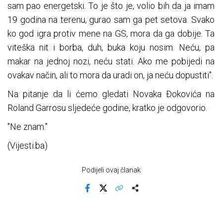
sam pao energetski. To je što je, volio bih da ja imam
19 godina na terenu, gurao sam ga pet setova. Svako
ko god igra protiv mene na GS, mora da ga dobije. Ta
viteška nit i borba, duh, buka koju nosim. Neću, pa
makar na jednoj nozi, neću stati. Ako me pobijedi na
ovakav način, ali to mora da uradi on, ja neću dopustiti".
Na pitanje da li ćemo gledati Novaka Đokovića na
Roland Garrosu sljedeće godine, kratko je odgovorio.
"Ne znam."
(Vijesti.ba)
Podijeli ovaj članak
Facebook
X
Kopiraj link
Više