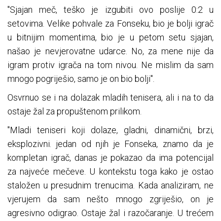
"Sjajan meč, teško je izgubiti ovo poslije 0:2 u
setovima. Velike pohvale za Fonseku, bio je bolji igrač
u bitnijim momentima, bio je u petom setu sjajan,
našao je nevjerovatne udarce. No, za mene nije da
igram protiv igrača na tom nivou. Ne mislim da sam
mnogo pogriješio, samo je on bio bolji".
Osvrnuo se i na dolazak mladih tenisera, ali i na to da
ostaje žal za propuštenom prilikom.
"Mladi teniseri koji dolaze, gladni, dinamični, brzi,
eksplozivni. jedan od njih je Fonseka, znamo da je
kompletan igrač, danas je pokazao da ima potencijal
za najveće mečeve. U kontekstu toga kako je ostao
staložen u presudnim trenucima. Kada analiziram, ne
vjerujem da sam nešto mnogo zgriješio, on je
agresivno odigrao. Ostaje žal i razočaranje. U trećem