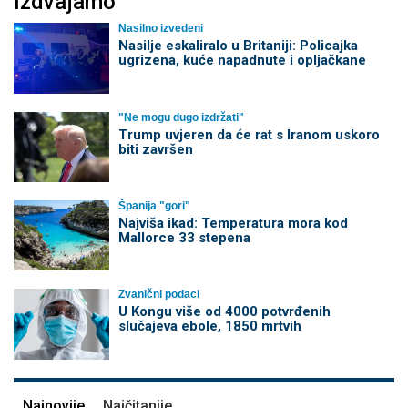
Izdvajamo
Nasilno izvedeni
Nasilje eskaliralo u Britaniji: Policajka
ugrizena, kuće napadnute i opljačkane
"Ne mogu dugo izdržati"
Trump uvjeren da će rat s Iranom uskoro
biti završen
Španija "gori"
Najviša ikad: Temperatura mora kod
Mallorce 33 stepena
Zvanični podaci
U Kongu više od 4000 potvrđenih
slučajeva ebole, 1850 mrtvih
Najnovije
Najčitanije