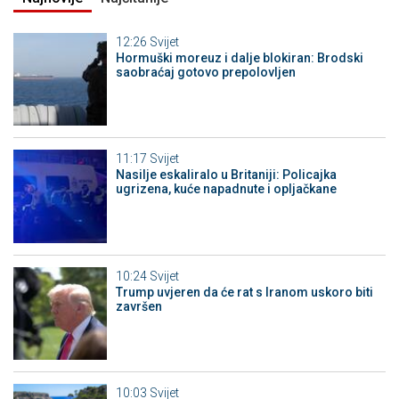
12:26
Svijet
Hormuški moreuz i dalje blokiran: Brodski
saobraćaj gotovo prepolovljen
11:17
Svijet
Nasilje eskaliralo u Britaniji: Policajka
ugrizena, kuće napadnute i opljačkane
10:24
Svijet
Trump uvjeren da će rat s Iranom uskoro biti
završen
10:03
Svijet