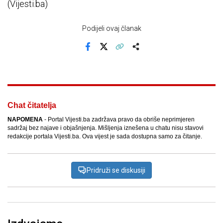
(Vijesti.ba)
Podijeli ovaj članak
Facebook
X
Kopiraj link
Više
Chat čitatelja
NAPOMENA
- Portal Vijesti.ba zadržava pravo da obriše neprimjeren
sadržaj bez najave i objašnjenja. Mišljenja iznešena u chatu nisu stavovi
redakcije portala Vijesti.ba. Ova vijest je sada dostupna samo za čitanje.
Pridruži se diskusiji