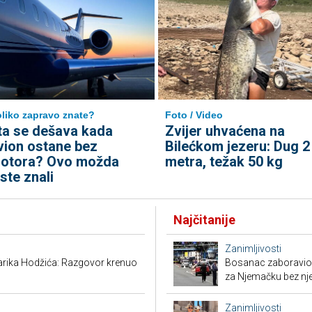
liko zapravo znate?
Foto / Video
ta se dešava kada
Zvijer uhvaćena na
vion ostane bez
Bilećkom jezeru: Dug 2
otora? Ovo možda
metra, težak 50 kg
iste znali
Najčitanije
Zanimljivosti
arika Hodžića: Razgovor krenuo
Bosanac zaboravio 
za Njemačku bez nj
Zanimljivosti