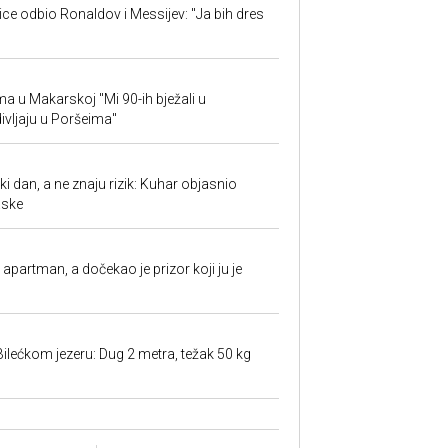
jice odbio Ronaldov i Messijev: "Ja bih dres
ima u Makarskoj "Mi 90-ih bježali u
ivljaju u Poršeima"
ki dan, a ne znaju rizik: Kuhar objasnio
aske
partman, a dočekao je prizor koji ju je
Bilećkom jezeru: Dug 2 metra, težak 50 kg