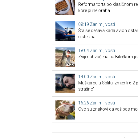
Reforma torta po klasičnom rec
kore pune oraha
08:19
Zanimljivosti
Šta se dešava kada avion ost
niste znali
18:04
Zanimljivosti
Zvijer uhvaćena na Bilećkom jez
14:00
Zanimljivosti
Muškarcu u Splitu izmjerili 6,2 p
strašno"
16:26
Zanimljivosti
Ovo su znakovi da vaš pas možd