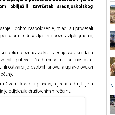
om obilježili završetak srednjoškolskog
sanje i dobro raspoloženje, mladi su prošetali
 ponosom i oduševljenjem pozdravljali građani,
a simbolično označava kraj srednjoškolskih dana
životnih puteva. Pred mnogima su nastavak
vi ili ostvarenje osobnih snova, a upravo ovakvi
jećanje.
 životni koraci i planovi, a jedna od njih je u
Na
koja je odjeknula društvenim mrežama.