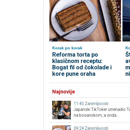
Korak po korak
Ko
Reforma torta po
Š
klasičnom receptu:
a
Bogat fil od čokolade i
m
kore pune oraha
n
Najnovije
11:45
Zanimljivosti
Japanski TikToker iznenadio T
na bosanskom, a onda...
09:24
Zanimljivosti