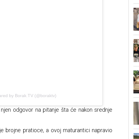
ared by Borak.TV (@boraktv)
je njen odgovor na pitanje šta će nakon srednje
e brojne pratioce, a ovoj maturantici napravio