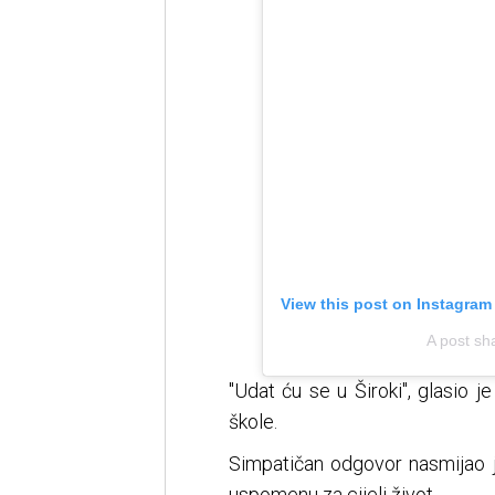
View this post on Instagram
A post sh
"Udat ću se u Široki", glasio 
škole.
Simpatičan odgovor nasmijao j
uspomenu za cijeli život.