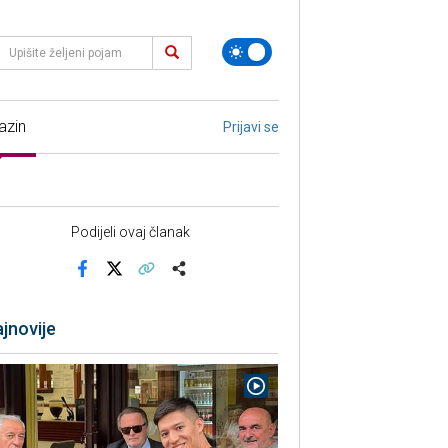
azin
Prijavi se
Podijeli ovaj članak
Facebook
X
Kopiraj link
Više
jnovije