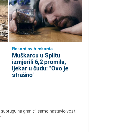
Rekord svih rekorda
Muškarcu u Splitu
izmjerili 6,2 promila,
ljekar u čudu: "Ovo je
strašno"
suprugu na granici, samo nastavio voziti
e