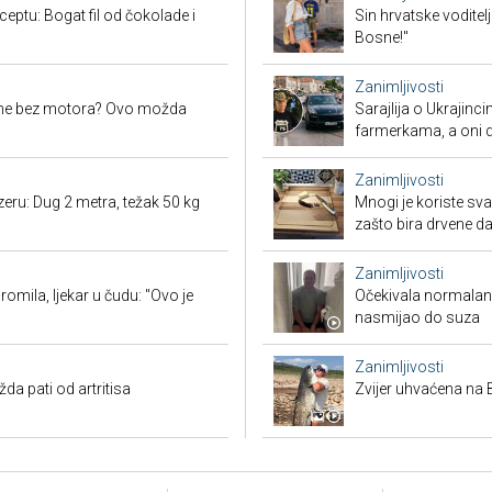
eptu: Bogat fil od čokolade i
Sin hrvatske voditel
Bosne!"
Zanimljivosti
ane bez motora? Ovo možda
Sarajlija o Ukrajinc
farmerkama, a oni d
Zanimljivosti
eru: Dug 2 metra, težak 50 kg
Mnogi je koriste sva
zašto bira drvene d
Zanimljivosti
romila, ljekar u čudu: "Ovo je
Očekivala normalan a
nasmijao do suza
Zanimljivosti
a pati od artritisa
Zvijer uhvaćena na 