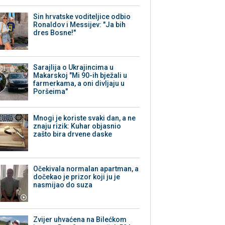
Sin hrvatske voditeljice odbio
Ronaldov i Messijev: "Ja bih
dres Bosne!"
Sarajlija o Ukrajincima u
Makarskoj "Mi 90-ih bježali u
farmerkama, a oni divljaju u
Poršeima"
Mnogi je koriste svaki dan, a ne
znaju rizik: Kuhar objasnio
zašto bira drvene daske
Očekivala normalan apartman, a
dočekao je prizor koji ju je
nasmijao do suza
Zvijer uhvaćena na Bilećkom