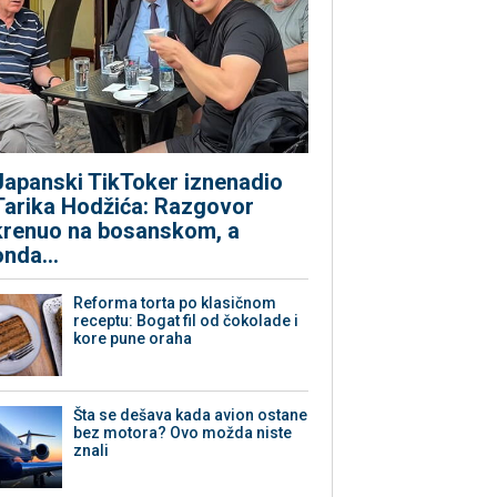
Japanski TikToker iznenadio
Tarika Hodžića: Razgovor
krenuo na bosanskom, a
onda...
Reforma torta po klasičnom
receptu: Bogat fil od čokolade i
kore pune oraha
Šta se dešava kada avion ostane
bez motora? Ovo možda niste
znali