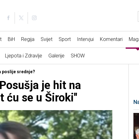
t
BiH
Regija
Svijet
Sport
Intervjui
Komentari
Mag
Ljepota i Zdravlje
Galerije
SHOW
a poslije srednje?
Posušja je hit na
 ću se u Široki"
Na