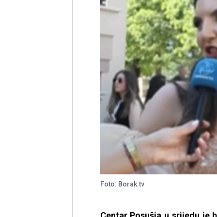
Foto: Borak.tv
Centar Posušja u srijedu je