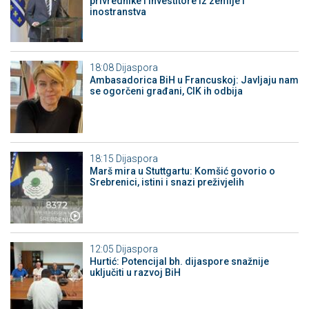
privrednike i investitore iz zemlje i
inostranstva
18:08
Dijaspora
Ambasadorica BiH u Francuskoj: Javljaju nam
se ogorčeni građani, CIK ih odbija
18:15
Dijaspora
Marš mira u Stuttgartu: Komšić govorio o
Srebrenici, istini i snazi preživjelih
12:05
Dijaspora
Hurtić: Potencijal bh. dijaspore snažnije
uključiti u razvoj BiH