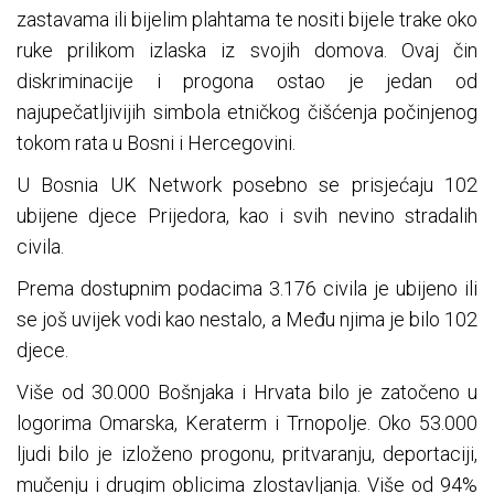
zastavama ili bijelim plahtama te nositi bijele trake oko
ruke prilikom izlaska iz svojih domova. Ovaj čin
diskriminacije i progona ostao je jedan od
najupečatljivijih simbola etničkog čišćenja počinjenog
tokom rata u Bosni i Hercegovini.
U Bosnia UK Network posebno se prisjećaju 102
ubijene djece Prijedora, kao i svih nevino stradalih
civila.
Prema dostupnim podacima 3.176 civila je ubijeno ili
se još uvijek vodi kao nestalo, a Među njima je bilo 102
djece.
Više od 30.000 Bošnjaka i Hrvata bilo je zatočeno u
logorima Omarska, Keraterm i Trnopolje. Oko 53.000
ljudi bilo je izloženo progonu, pritvaranju, deportaciji,
mučenju i drugim oblicima zlostavljanja. Više od 94%