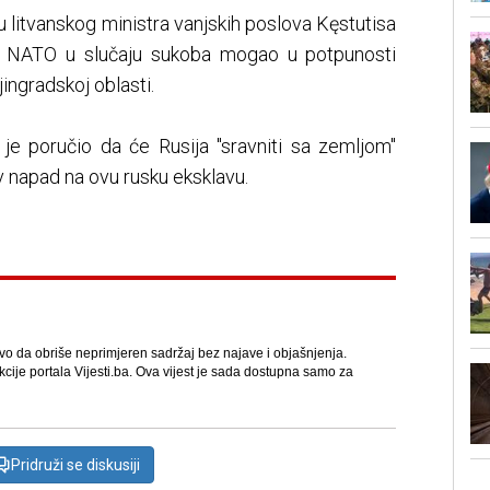
vu litvanskog ministra vanjskih poslova Kęstutisa
 bi NATO u slučaju sukoba mogao u potpunosti
jingradskoj oblasti.
 je poručio da će Rusija "sravniti sa zemljom"
v napad na ovu rusku eksklavu.
avo da obriše neprimjeren sadržaj bez najave i objašnjenja.
kcije portala Vijesti.ba. Ova vijest je sada dostupna samo za
Pridruži se diskusiji