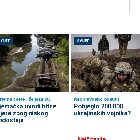
SVIJET
SVIJET
ret na ceste i željeznicu
Neopravdano odsutni
jemačka uvodi hitne
Pobjeglo 200.000
jere zbog niskog
ukrajinskih vojnika?
odostaja
Najčitanije