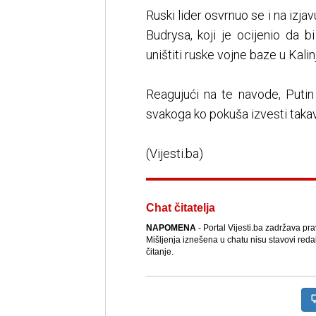
Ruski lider osvrnuo se i na izja
Budrysa, koji je ocijenio da
uništiti ruske vojne baze u Kalin
Reagujući na te navode, Putin
svakoga ko pokuša izvesti taka
(Vijesti.ba)
Chat čitatelja
NAPOMENA
- Portal Vijesti.ba zadržava pr
Mišljenja iznešena u chatu nisu stavovi reda
čitanje.