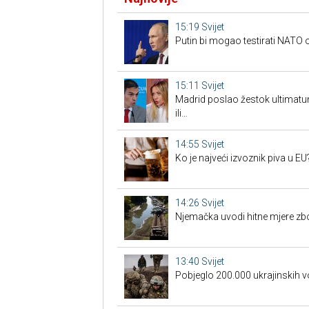
15:19
Svijet
Putin bi mogao testirati NAT
15:11
Svijet
Madrid poslao žestok ultimatum
ili…
14:55
Svijet
Ko je najveći izvoznik piva u EU
14:26
Svijet
Njemačka uvodi hitne mjere zb
13:40
Svijet
Pobjeglo 200.000 ukrajinskih v