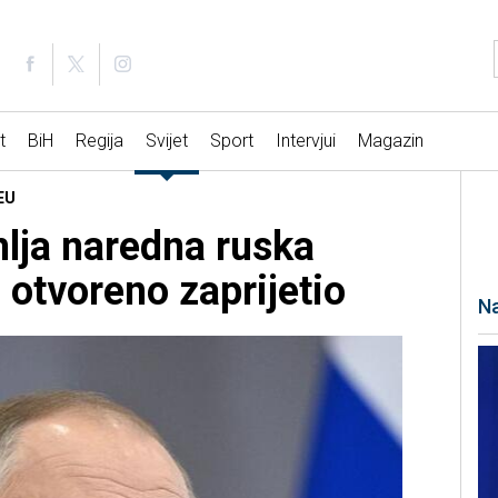
t
BiH
Regija
Svijet
Sport
Intervjui
Magazin
 EU
mlja naredna ruska
 otvoreno zaprijetio
Na