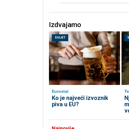
Izdvajamo
SVIJET
Eurostat
Te
Ko je najveći izvoznik
N
piva u EU?
m
v
Najnovije