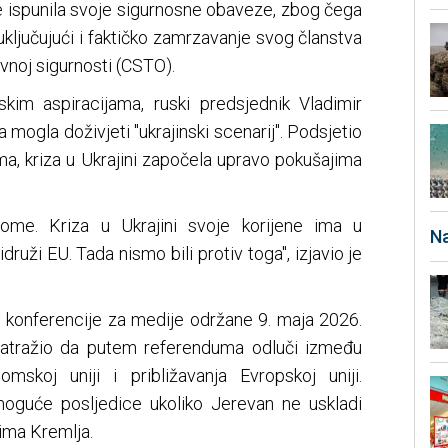
je ispunila svoje sigurnosne obaveze, zbog čega
uključujući i faktičko zamrzavanje svog članstva
ivnoj sigurnosti (CSTO).
im aspiracijama, ruski predsjednik Vladimir
a mogla doživjeti "ukrajinski scenarij". Podsjetio
ma, kriza u Ukrajini započela upravo pokušajima
ome. Kriza u Ukrajini svoje korijene ima u
Na
druži EU. Tada nismo bili protiv toga", izjavio je
m konferencije za medije održane 9. maja 2026.
zatražio da putem referenduma odluči između
mskoj uniji i približavanja Evropskoj uniji.
oguće posljedice ukoliko Jerevan ne uskladi
vima Kremlja.