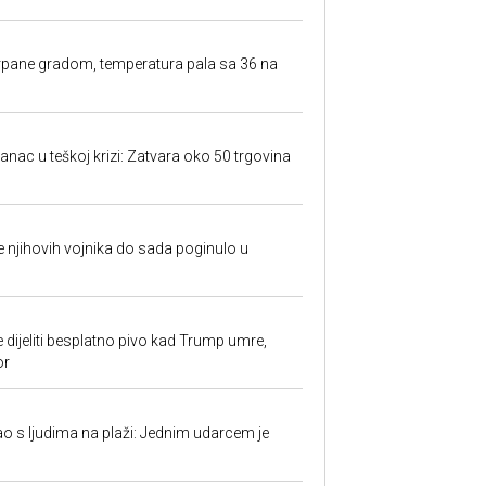
rpane gradom, temperatura pala sa 36 na
anac u teškoj krizi: Zatvara oko 50 trgovina
 je njihovih vojnika do sada poginulo u
e dijeliti besplatno pivo kad Trump umre,
or
ao s ljudima na plaži: Jednim udarcem je