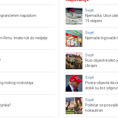
Svijet
O ograničenim napadom
Njemačka: Ulice zat
19 stepeni
Svijet
 Rimu: Imate rok do nedjelje
Njemački trgovački l
Svijet
?
Rusi objavili koliko
Ukrajini
Svijet
og niskog vodostaja
Pivara objavila da ć
dobili su brz odgov
Svijet
ojnika?
Političar se posvađ
nokautiran