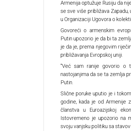
Armenija optužuje Rusiju da ni
se sve više približava Zapadu, 
u Organizaciji Ugovora o kolekt
Govoreći o armenskim evropsk
Putin upozorio je da bi ta zemlj
je da je, prema njegovim riječi
približavanja Evropskoj uniji.
"Već sam ranije govorio o t
nastojanjima da se ta zemlja pri
Putin.
Slične poruke uputio je i toko
godine, kada je od Armenije 
članstva u Euroazijskoj ekono
Istovremeno je upozorio na m
svoju vanjsku politiku sa stavo