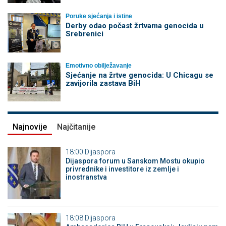
Poruke sjećanja i istine
Derby odao počast žrtvama genocida u
Srebrenici
Emotivno obilježavanje
Sjećanje na žrtve genocida: U Chicagu se
zavijorila zastava BiH
Najnovije
Najčitanije
18:00
Dijaspora
Dijaspora forum u Sanskom Mostu okupio
privrednike i investitore iz zemlje i
inostranstva
18:08
Dijaspora