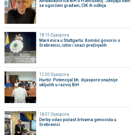
Ambasadorica BiH u Francuskoj: Javljaju nam
se ogorčeni građani, CIK ih odbija
18:15
Dijaspora
Marš mira u Stuttgartu: Komšić govorio o
Srebrenici, istini i snazi preživjelih
12:05
Dijaspora
Hurtić: Potencijal bh. dijaspore snažnije
uključiti u razvoj BiH
18:01
Dijaspora
Derby odao počast žrtvama genocida u
Srebrenici