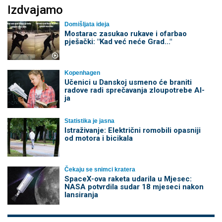
Izdvajamo
Domišljata ideja
Mostarac zasukao rukave i ofarbao
pješački: "Kad već neće Grad..."
Kopenhagen
Učenici u Danskoj usmeno će braniti
radove radi sprečavanja zloupotrebe AI-
ja
Statistika je jasna
Istraživanje: Električni romobili opasniji
od motora i bicikala
Čekaju se snimci kratera
SpaceX-ova raketa udarila u Mjesec:
NASA potvrdila sudar 18 mjeseci nakon
lansiranja