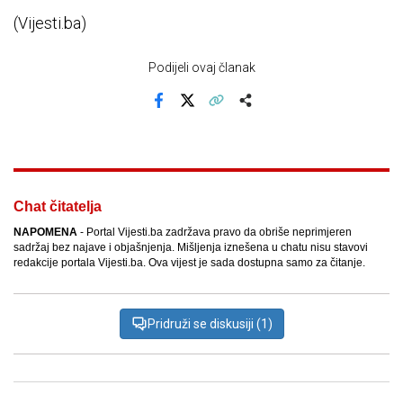
(Vijesti.ba)
Podijeli ovaj članak
Facebook
X
Kopiraj link
Više
Chat čitatelja
NAPOMENA
- Portal Vijesti.ba zadržava pravo da obriše neprimjeren
sadržaj bez najave i objašnjenja. Mišljenja iznešena u chatu nisu stavovi
redakcije portala Vijesti.ba. Ova vijest je sada dostupna samo za čitanje.
Pridruži se diskusiji (1)