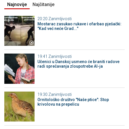
Najnovije
Najčitanije
20:20
Zanimljivosti
Mostarac zasukao rukave i ofarbao pješački:
"Kad već neće Grad..."
19:41
Zanimljivosti
Učenici u Danskoj usmeno će braniti radove
radi sprečavanja zloupotrebe AI-ja
19:30
Zanimljivosti
Ornitološko društvo "Naše ptice": Stop
krivolovu na prepelicu