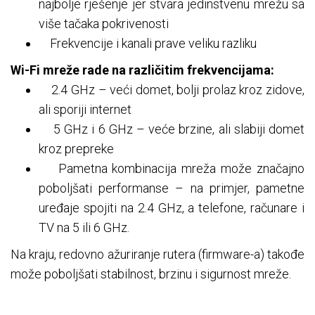
najbolje rješenje jer stvara jedinstvenu mrežu sa
više tačaka pokrivenosti
Frekvencije i kanali prave veliku razliku
Wi-Fi mreže rade na različitim frekvencijama:
2.4 GHz – veći domet, bolji prolaz kroz zidove,
ali sporiji internet
5 GHz i 6 GHz – veće brzine, ali slabiji domet
kroz prepreke
Pametna kombinacija mreža može značajno
poboljšati performanse – na primjer, pametne
uređaje spojiti na 2.4 GHz, a telefone, računare i
TV na 5 ili 6 GHz.
Na kraju, redovno ažuriranje rutera (firmware-a) takođe
može poboljšati stabilnost, brzinu i sigurnost mreže.