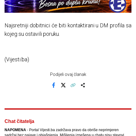
Najsretniji dobitnici će biti kontaktirani u DM profila sa
kojeg su ostavili poruku.
(Vijesti.ba)
Podijeli ovaj članak
Facebook
X
Kopiraj link
Više
Chat čitatelja
NAPOMENA
- Portal Vijesti.ba zadržava pravo da obriše neprimjeren
sadržaj bez najave i objašnjenja. Mišljenja iznešena u chatu nisu stavovi