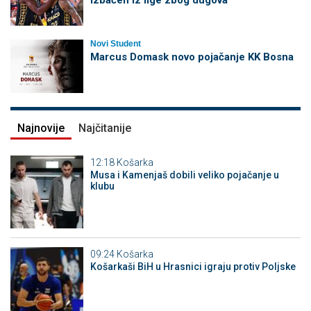
izbačen iz lige zbog dugova
Novi Student
Marcus Domask novo pojačanje KK Bosna
Najnovije
Najčitanije
12:18
Košarka
Musa i Kamenjaš dobili veliko pojačanje u
klubu
09:24
Košarka
Košarkaši BiH u Hrasnici igraju protiv Poljske