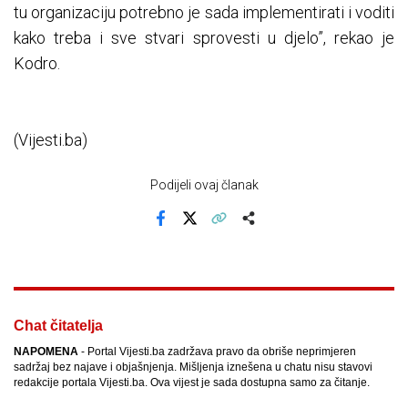
tu organizaciju potrebno je sada implementirati i voditi
kako treba i sve stvari sprovesti u djelo”, rekao je
Kodro.
(Vijesti.ba)
Podijeli ovaj članak
Facebook
X
Kopiraj link
Više
Chat čitatelja
NAPOMENA
- Portal Vijesti.ba zadržava pravo da obriše neprimjeren
sadržaj bez najave i objašnjenja. Mišljenja iznešena u chatu nisu stavovi
redakcije portala Vijesti.ba. Ova vijest je sada dostupna samo za čitanje.