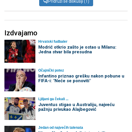
Pridruži se diskusiji (1)
Izdvajamo
Hrvatski fudbaler
Modrić otkrio zašto je ostao u Milanu:
Jedna stvar bila presudna
Očajnički potez
Infantino priznao grešku nakon pobune u
FIFA-i: "Neće se ponoviti"
Ljiljani ga čekali ...
Juventus stigao u Australiju, najveću
pažnju privukao Alajbegović
Jedan od najvećih talenata