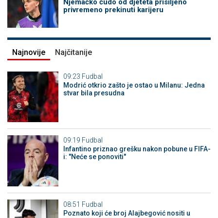
Njemačko čudo od djeteta prisiljeno
privremeno prekinuti karijeru
Najnovije
Najčitanije
09:23
Fudbal
Modrić otkrio zašto je ostao u Milanu: Jedna
stvar bila presudna
09:19
Fudbal
Infantino priznao grešku nakon pobune u FIFA-
i: "Neće se ponoviti"
08:51
Fudbal
Poznato koji će broj Alajbegović nositi u