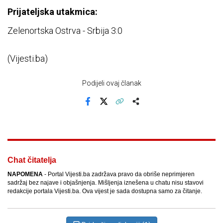
Prijateljska utakmica:
Zelenortska Ostrva - Srbija 3:0
(Vijesti.ba)
Podijeli ovaj članak
Facebook
X
Kopiraj link
Više
Chat čitatelja
NAPOMENA
- Portal Vijesti.ba zadržava pravo da obriše neprimjeren
sadržaj bez najave i objašnjenja. Mišljenja iznešena u chatu nisu stavovi
redakcije portala Vijesti.ba. Ova vijest je sada dostupna samo za čitanje.