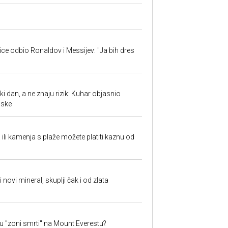
jice odbio Ronaldov i Messijev: "Ja bih dres
ki dan, a ne znaju rizik: Kuhar objasnio
aske
a ili kamenja s plaže možete platiti kaznu od
i novi mineral, skuplji čak i od zlata
 u "zoni smrti" na Mount Everestu?