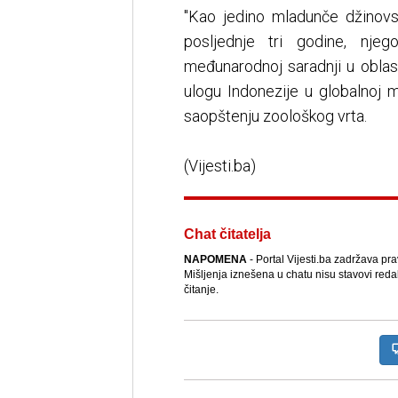
"Kao jedino mladunče džinovs
posljednje tri godine, njeg
međunarodnoj saradnji u oblas
ulogu Indonezije u globalnoj m
saopštenju zoološkog vrta.
(Vijesti.ba)
Chat čitatelja
NAPOMENA
- Portal Vijesti.ba zadržava pr
Mišljenja iznešena u chatu nisu stavovi reda
čitanje.