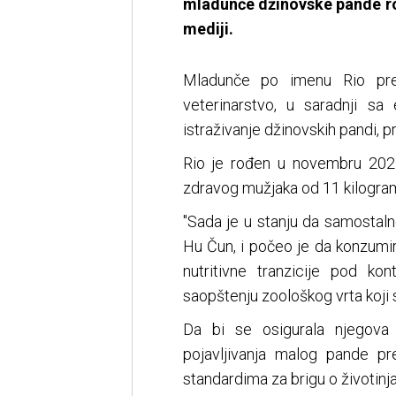
mladunče džinovske pande rođ
mediji.
Mladunče po imenu Rio pret
veterinarstvo, u saradnji sa
istraživanje džinovskih pandi, pr
Rio je rođen u novembru 202
zdravog mužjaka od 11 kilogra
"Sada je u stanju da samostal
Hu Čun, i počeo je da konzumi
nutritivne tranzicije pod ko
saopštenju zoološkog vrta koji s
Da bi se osigurala njegova 
pojavljivanja malog pande p
standardima za brigu o životinj