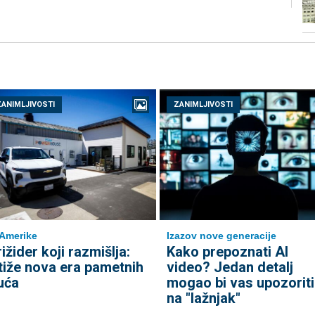
ZANIMLJIVOSTI
ZANIMLJIVOSTI
 Amerike
Izazov nove generacije
rižider koji razmišlja:
Kako prepoznati AI
tiže nova era pametnih
video? Jedan detalj
uća
mogao bi vas upozoriti
na "lažnjak"