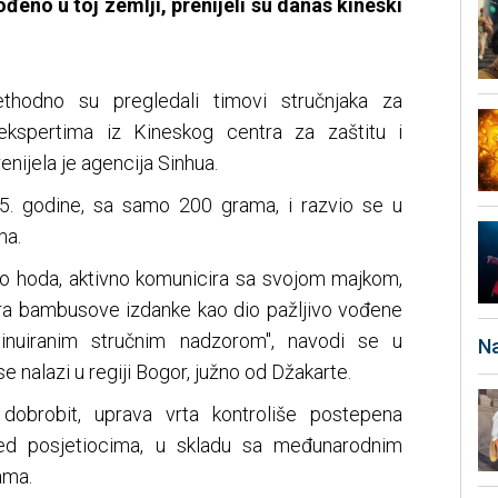
eno u toj zemlji, prenijeli su danas kineski
hodno su pregledali timovi stručnjaka za
 ekspertima iz Kineskog centra za zaštitu i
enijela je agencija Sinhua.
5. godine, sa samo 200 grama, i razvio se u
ma.
no hoda, aktivno komunicira sa svojom majkom,
ra bambusove izdanke kao dio pažljivo vođene
ntinuiranim stručnim nadzorom", navodi se u
Na
e nalazi u regiji Bogor, južno od Džakarte.
dobrobit, uprava vrta kontroliše postepena
red posjetiocima, u skladu sa međunarodnim
ama.