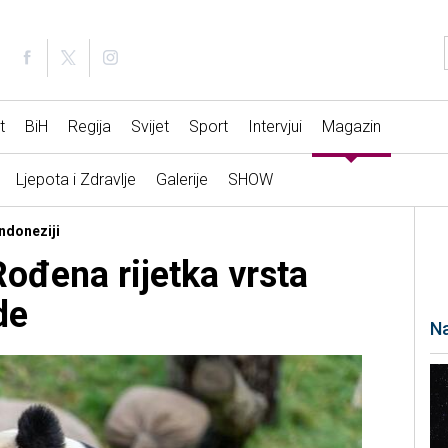
t
BiH
Regija
Svijet
Sport
Intervjui
Magazin
Ljepota i Zdravlje
Galerije
SHOW
Indoneziji
Rođena rijetka vrsta
de
Na