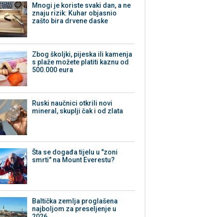
Mnogi je koriste svaki dan, a ne
znaju rizik: Kuhar objasnio
zašto bira drvene daske
Zbog školjki, pijeska ili kamenja
s plaže možete platiti kaznu od
500.000 eura
Ruski naučnici otkrili novi
mineral, skuplji čak i od zlata
Šta se događa tijelu u "zoni
smrti" na Mount Everestu?
Baltička zemlja proglašena
najboljom za preseljenje u
2026.