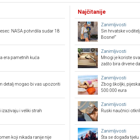
Najčitanije
Zanimljivosti
jesec: NASA potvrdila sudar 18
Sin hrvatske voditel
Bosne!"
Zanimljivosti
ova era pametnih kuća
Mnogi je koriste sva
zašto bira drvene d
Zanimljivosti
n detalj mogao bi vas upozoriti
Zbog školjki, pijesk
500.000 eura
Zanimljivosti
izazivaju i veliki strah
Ruski naučnici otkril
Zanimljivosti
men koji nikada ranije nije
Šta se događa tijelu