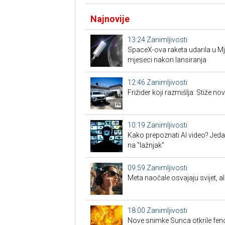
Najnovije
13:24
Zanimljivosti
SpaceX-ova raketa udarila u M
mjeseci nakon lansiranja
12:46
Zanimljivosti
Frižider koji razmišlja: Stiže n
10:19
Zanimljivosti
Kako prepoznati AI video? Jeda
na "lažnjak"
09:59
Zanimljivosti
Meta naočale osvajaju svijet, ali 
18:00
Zanimljivosti
Nove snimke Sunca otkrile feno