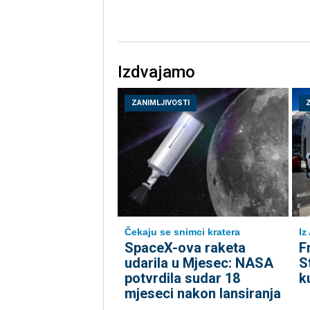
Izdvajamo
ZANIMLJIVOSTI
Čekaju se snimci kratera
Iz
SpaceX-ova raketa
F
udarila u Mjesec: NASA
S
potvrdila sudar 18
k
mjeseci nakon lansiranja