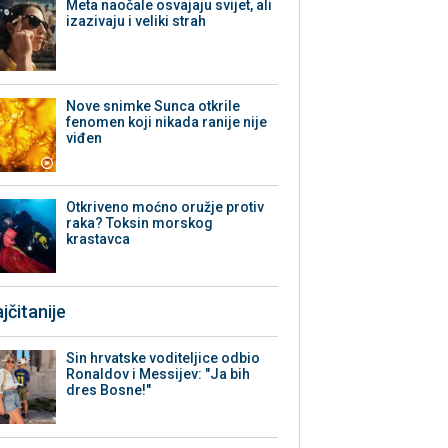
Meta naočale osvajaju svijet, ali
izazivaju i veliki strah
Nove snimke Sunca otkrile
fenomen koji nikada ranije nije
viđen
Otkriveno moćno oružje protiv
raka? Toksin morskog
krastavca
jčitanije
Sin hrvatske voditeljice odbio
Ronaldov i Messijev: "Ja bih
dres Bosne!"