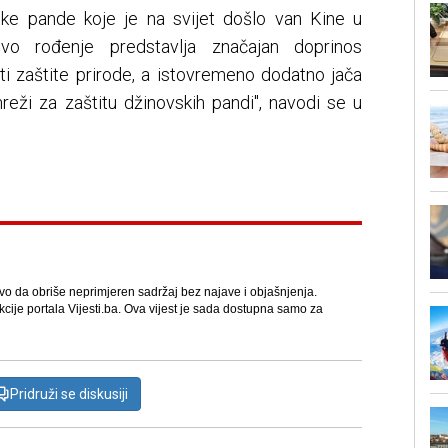
ke pande koje je na svijet došlo van Kine u
ovo rođenje predstavlja značajan doprinos
ti zaštite prirode, a istovremeno dodatno jača
reži za zaštitu džinovskih pandi", navodi se u
avo da obriše neprimjeren sadržaj bez najave i objašnjenja.
kcije portala Vijesti.ba. Ova vijest je sada dostupna samo za
Pridruži se diskusiji