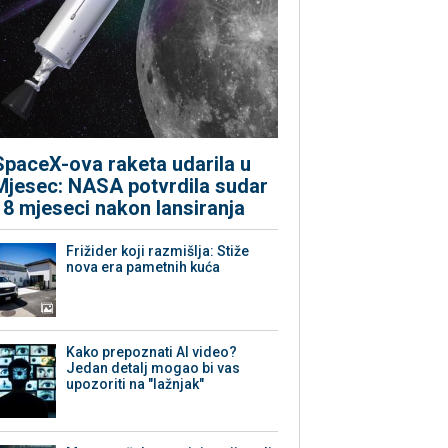
SpaceX-ova raketa udarila u
Mjesec: NASA potvrdila sudar
18 mjeseci nakon lansiranja
Frižider koji razmišlja: Stiže
nova era pametnih kuća
Kako prepoznati AI video?
Jedan detalj mogao bi vas
upozoriti na "lažnjak"