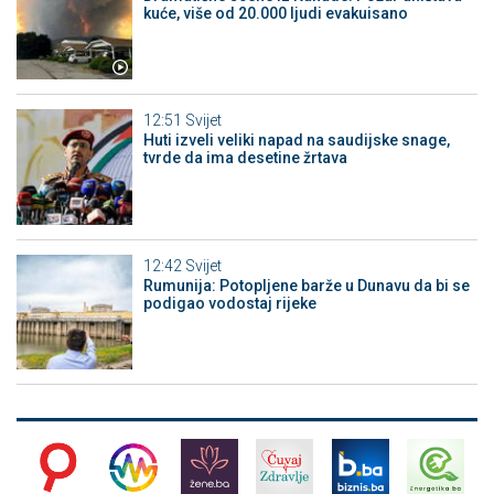
kuće, više od 20.000 ljudi evakuisano
12:51
Svijet
Huti izveli veliki napad na saudijske snage,
tvrde da ima desetine žrtava
12:42
Svijet
Rumunija: Potopljene barže u Dunavu da bi se
podigao vodostaj rijeke