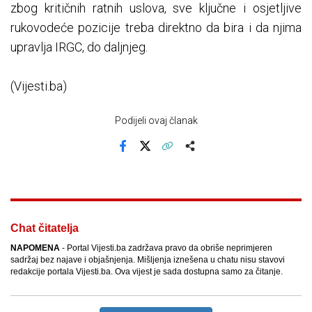
zbog kritičnih ratnih uslova, sve ključne i osjetljive
rukovodeće pozicije treba direktno da bira i da njima
upravlja IRGC, do daljnjeg.
(Vijesti.ba)
Podijeli ovaj članak
Facebook
X
Kopiraj link
Više
Chat čitatelja
NAPOMENA
- Portal Vijesti.ba zadržava pravo da obriše neprimjeren
sadržaj bez najave i objašnjenja. Mišljenja iznešena u chatu nisu stavovi
redakcije portala Vijesti.ba. Ova vijest je sada dostupna samo za čitanje.