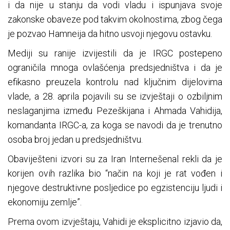
i da nije u stanju da vodi vladu i ispunjava svoje
zakonske obaveze pod takvim okolnostima, zbog čega
je pozvao Hamneija da hitno usvoji njegovu ostavku.
Mediji su ranije izvijestili da je IRGC postepeno
ograničila mnoga ovlašćenja predsjedništva i da je
efikasno preuzela kontrolu nad ključnim dijelovima
vlade, a 28. aprila pojavili su se izvještaji o ozbiljnim
neslaganjima između Pezeškijana i Ahmada Vahidija,
komandanta IRGC-a, za koga se navodi da je trenutno
osoba broj jedan u predsjedništvu.
Obaviješteni izvori su za Iran Internešenal rekli da je
korijen ovih razlika bio “način na koji je rat vođen i
njegove destruktivne posljedice po egzistenciju ljudi i
ekonomiju zemlje”.
Prema ovom izvještaju, Vahidi je eksplicitno izjavio da,