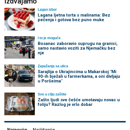
Izdvajamo
Lagan izbor
Lagana ljetna torta s malinama: Bez
pečenja i gotova bez puno muke
I to je moguće
Bosanac zaboravio suprugu na granici,
samo nastavio voziti za Njemačku bez
nje
Zapažanja sa ulica
Sarajlija o Ukrajincima u Makarskoj "Mi
90-ih bježali u farmerkama, a oni divljaju
u Poršeima"
Sve u cilju zaštite
Zašto ljudi sve češće umotavaju novac u
foliju? Razlog je vrlo dobar
Najnovije
Najčitanije