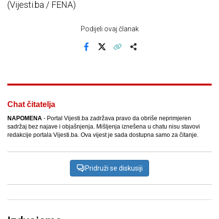
(Vijesti.ba / FENA)
Podijeli ovaj članak
Facebook
X
Kopiraj link
Više
Chat čitatelja
NAPOMENA
- Portal Vijesti.ba zadržava pravo da obriše neprimjeren
sadržaj bez najave i objašnjenja. Mišljenja iznešena u chatu nisu stavovi
redakcije portala Vijesti.ba. Ova vijest je sada dostupna samo za čitanje.
Pridruži se diskusiji