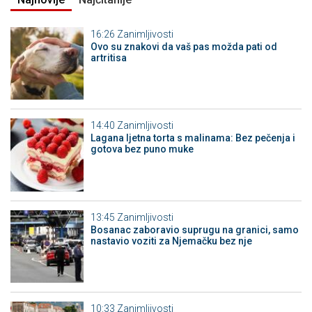
16:26
Zanimljivosti
Ovo su znakovi da vaš pas možda pati od
artritisa
14:40
Zanimljivosti
Lagana ljetna torta s malinama: Bez pečenja i
gotova bez puno muke
13:45
Zanimljivosti
Bosanac zaboravio suprugu na granici, samo
nastavio voziti za Njemačku bez nje
10:33
Zanimljivosti