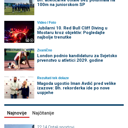
Bh. atletičarke ostale bez polufinala na
100m na juniorskom SP
Video / Foto
Jubilarni 10. Red Bull Cliff Diving u
Mostaru kroz objektiv: Pogledajte
najbolje trenutke
Zvanično
London podnio kandidaturu za Svjetsko
prvenstvo u atletici 2029. godine
Rezultati tek dolaze
Magoda ugostio Iman Avdić pred velike
izazove: Bh. rekorderka ide po nove
uspjehe
Najnovije
Najčitanije
22:14
Ostali sportovi