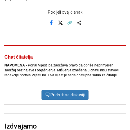
Podijeli ovaj članak
Facebook
X
Kopiraj link
Više
Chat čitatelja
NAPOMENA
- Portal Vijesti.ba zadržava pravo da obriše neprimjeren
sadržaj bez najave i objašnjenja. Mišljenja iznešena u chatu nisu stavovi
redakcije portala Vijesti.ba. Ova vijest je sada dostupna samo za čitanje.
Pridruži se diskusiji
Izdvajamo