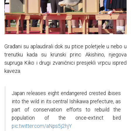
Građani su aplaudirali dok su ptice poletjele u nebo u
trenutku kada su krunski princ Akishino, njegova
supruga Kiko i drugi zvaničnici presjekli vrpcu ispred
kaveza.
Japan releases eight endangered crested ibises
into the wild in its central Ishikawa prefecture, as
part of conservation efforts to rebuild the
population of the once-extinct bird
pic.twitter.com/aNps5j2hjY