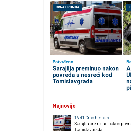
CRNA HRONIKA
Potvrđeno
Ba
Sarajlija preminuo nakon
A
povreda u nesreći kod
U
Tomislavgrada
n
p
Najnovije
16:41
Crna hronika
Sarajlija preminuo nakon povre
Tomislavgrada