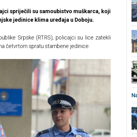
jci spriječili su samoubistvo muškarca, koji
jske jedinice klima uređaja u Doboju.
publike Srpske (RTRS), policajci su lice zatekli
a na četvrtom spratu stambene jedinice.
Na