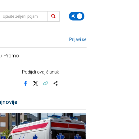
Prijavi se
 / Promo
Podijeli ovaj članak
Facebook
X
Kopiraj link
Više
jnovije