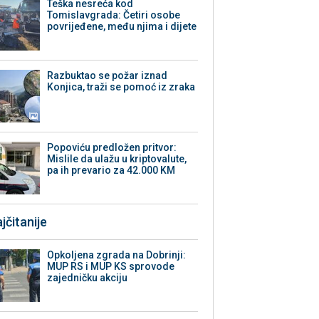
Teška nesreća kod
Tomislavgrada: Četiri osobe
povrijeđene, među njima i dijete
Razbuktao se požar iznad
Konjica, traži se pomoć iz zraka
Popoviću predložen pritvor:
Mislile da ulažu u kriptovalute,
pa ih prevario za 42.000 KM
jčitanije
Opkoljena zgrada na Dobrinji:
MUP RS i MUP KS sprovode
zajedničku akciju