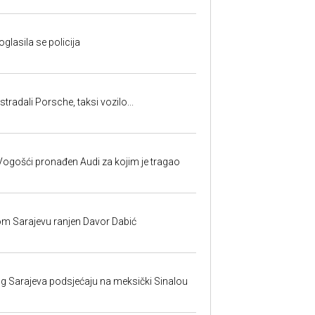
oglasila se policija
tradali Porsche, taksi vozilo...
ogošći pronađen Audi za kojim je tragao
om Sarajevu ranjen Davor Dabić
nog Sarajeva podsjećaju na meksički Sinalou