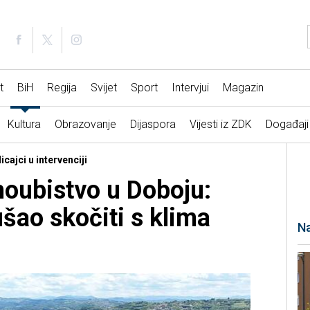
t
BiH
Regija
Svijet
Sport
Intervjui
Magazin
Kultura
Obrazovanje
Dijaspora
Vijesti iz ZDK
Događaji
cajci u intervenciji
oubistvo u Doboju:
ao skočiti s klima
Na