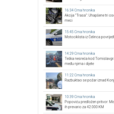
16:34
Crna hronika
Akcija "Trasa": Uhapšene tri os
meci
15:45
Crna hronika
Motociklista iz Čelinca povrije
14:29
Crna hronika
Teška nesreća kod Tomislavgrad
među njima i dijete
11:22
Crna hronika
Razbuktao se požar iznad Konji
10:39
Crna hronika
Popoviću predložen pritvor: Misl
ih prevario za 42.000 KM