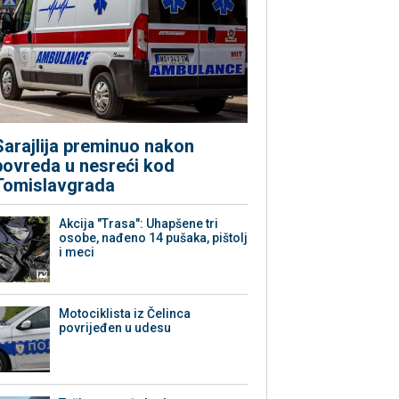
Sarajlija preminuo nakon
povreda u nesreći kod
Tomislavgrada
Akcija "Trasa": Uhapšene tri
osobe, nađeno 14 pušaka, pištolj
i meci
Motociklista iz Čelinca
povrijeđen u udesu