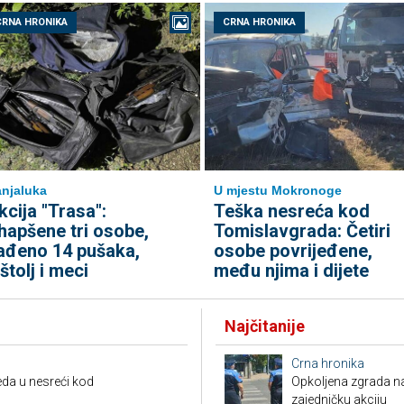
CRNA HRONIKA
CRNA HRONIKA
njaluka
U mjestu Mokronoge
kcija "Trasa":
Teška nesreća kod
hapšene tri osobe,
Tomislavgrada: Četiri
ađeno 14 pušaka,
osobe povrijeđene,
ištolj i meci
među njima i dijete
Najčitanije
Crna hronika
da u nesreći kod
Opkoljena zgrada n
zajedničku akciju