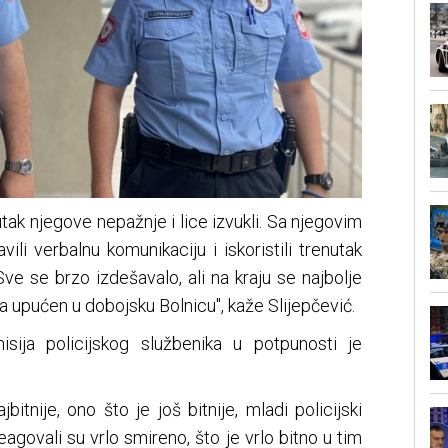
nutak njegove nepažnje i lice izvukli. Sa njegovim
li verbalnu komunikaciju i iskoristili trenutak
Sve se brzo izdešavalo, ali na kraju se najbolje
a upućen u dobojsku Bolnicu", kaže Slijepčević.
isija policijskog službenika u potpunosti je
jbitnije, ono što je još bitnije, mladi policijski
reagovali su vrlo smireno, što je vrlo bitno u tim