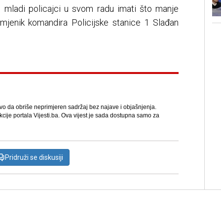
 mladi policajci u svom radu imati što manje
 zamjenik komandira Policijske stanice 1 Slađan
avo da obriše neprimjeren sadržaj bez najave i objašnjenja.
kcije portala Vijesti.ba. Ova vijest je sada dostupna samo za
Pridruži se diskusiji