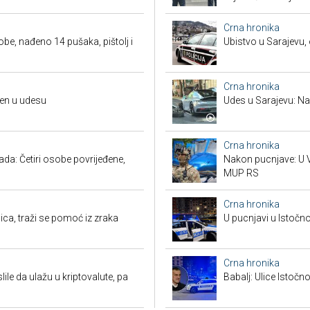
Crna hronika
obe, nađeno 14 pušaka, pištolj i
Ubistvo u Sarajevu, 
Crna hronika
đen u udesu
Udes u Sarajevu: Nas
Crna hronika
a: Četiri osobe povrijeđene,
Nakon pucnjave: U V
MUP RS
Crna hronika
ca, traži se pomoć iz zraka
U pucnjavi u Istočn
Crna hronika
ile da ulažu u kriptovalute, pa
Babalj: Ulice Istoč