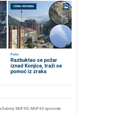
CRNA HRONIKA
Foto
Razbuktao se požar
iznad Konjica, traži se
pomoć iz zraka
a Dobrinji: MUP RS i MUP KS sprovode