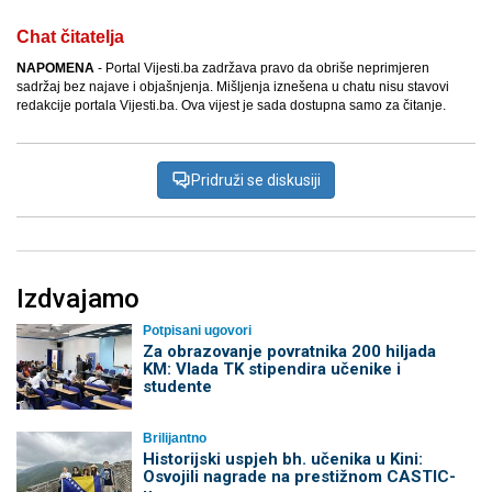
Chat čitatelja
NAPOMENA
- Portal Vijesti.ba zadržava pravo da obriše neprimjeren
sadržaj bez najave i objašnjenja. Mišljenja iznešena u chatu nisu stavovi
redakcije portala Vijesti.ba. Ova vijest je sada dostupna samo za čitanje.
Pridruži se diskusiji
Izdvajamo
Potpisani ugovori
Za obrazovanje povratnika 200 hiljada
KM: Vlada TK stipendira učenike i
studente
Brilijantno
Historijski uspjeh bh. učenika u Kini:
Osvojili nagrade na prestižnom CASTIC-