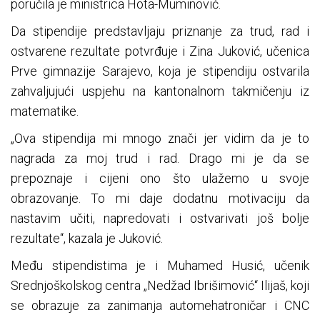
poručila je ministrica Hota-Muminović.
Da stipendije predstavljaju priznanje za trud, rad i
ostvarene rezultate potvrđuje i Zina Juković, učenica
Prve gimnazije Sarajevo, koja je stipendiju ostvarila
zahvaljujući uspjehu na kantonalnom takmičenju iz
matematike.
„Ova stipendija mi mnogo znači jer vidim da je to
nagrada za moj trud i rad. Drago mi je da se
prepoznaje i cijeni ono što ulažemo u svoje
obrazovanje. To mi daje dodatnu motivaciju da
nastavim učiti, napredovati i ostvarivati još bolje
rezultate“, kazala je Juković.
Među stipendistima je i Muhamed Husić, učenik
Srednjoškolskog centra „Nedžad Ibrišimović“ Ilijaš, koji
se obrazuje za zanimanja automehatroničar i CNC