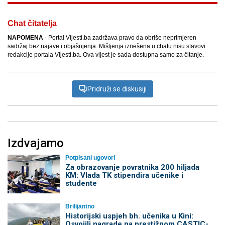
Chat čitatelja
NAPOMENA
- Portal Vijesti.ba zadržava pravo da obriše neprimjeren
sadržaj bez najave i objašnjenja. Mišljenja iznešena u chatu nisu stavovi
redakcije portala Vijesti.ba. Ova vijest je sada dostupna samo za čitanje.
Pridruži se diskusiji
Izdvajamo
Potpisani ugovori
Za obrazovanje povratnika 200 hiljada
KM: Vlada TK stipendira učenike i
studente
Brilijantno
Historijski uspjeh bh. učenika u Kini:
Osvojili nagrade na prestižnom CASTIC-